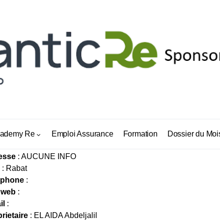
RYANI
ademy Re
Emploi Assurance
Formation
Dossier du Moi
esse
: AUCUNE INFO
: Rabat
éphone
:
 web
:
il
:
rietaire
: EL AIDA Abdeljalil