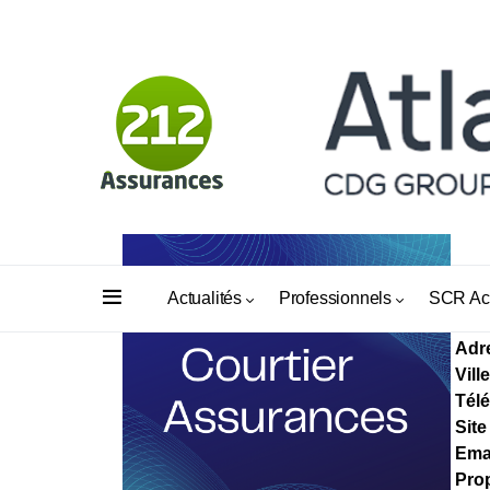
NO
Actualités
Professionnels
SCR Ac
Adr
Ville
Tél
Site
Ema
Prop