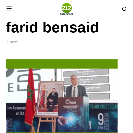
farid bensaid
1 post