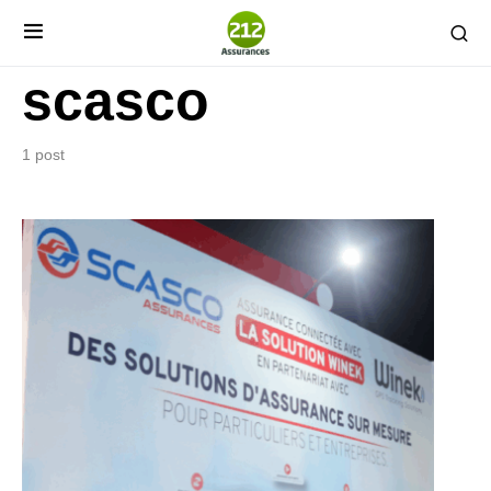
scasco
1 post