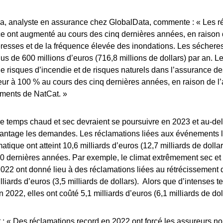
, analyste en assurance chez GlobalData, commente : « Les r
e ont augmenté au cours des cinq dernières années, en raison 
resses et de la fréquence élevée des inondations. Les séchere
us de 600 millions d’euros (716,8 millions de dollars) par an. Le
de risques d’incendie et de risques naturels dans l’assurance de
ur à 100 % au cours des cinq dernières années, en raison de l
ments de NatCat. »
e temps chaud et sec devraient se poursuivre en 2023 et au-del
ntage les demandes. Les réclamations liées aux événements l
tique ont atteint 10,6 milliards d’euros (12,7 milliards de dollar
0 dernières années. Par exemple, le climat extrêmement sec et 
22 ont donné lieu à des réclamations liées au rétrécissement d
illiards d’euros (3,5 milliards de dollars). Alors que d’intenses 
n 2022, elles ont coûté 5,1 milliards d’euros (6,1 milliards de dol
: « Des réclamations record en 2022 ont forcé les assureurs no