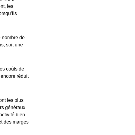
nt, les
orsqu’ils
le nombre de
s, soit une
es coûts de
 encore réduit
nt les plus
urs généraux
activité bien
 et des marges