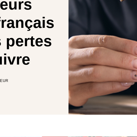
eurs
français
s pertes
ivre
TEUR