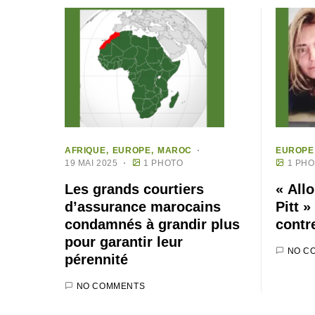
AFRIQUE
EUROPE
MAROC
EUROPE
19 MAI 2025
1 PHOTO
1 PH
Les grands courtiers
« All
d’assurance marocains
Pitt 
condamnés à grandir plus
contr
pour garantir leur
NO C
pérennité
NO COMMENTS