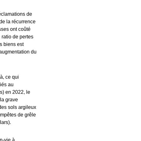
éclamations de
de la récurrence
sses ont coûté
 ratio de pertes
s biens est
’augmentation du
à, ce qui
iés au
s) en 2022, le
la grave
es sols argileux
tempêtes de grêle
lars).
n-vie à