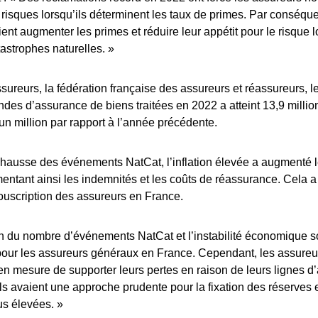
 risques lorsqu’ils déterminent les taux de primes. Par conséque
ent augmenter les primes et réduire leur appétit pour le risque l
astrophes naturelles. »
ureurs, la fédération française des assureurs et réassureurs, 
es d’assurance de biens traitées en 2022 a atteint 13,9 million
n million par rapport à l’année précédente.
 hausse des événements NatCat, l’inflation élevée a augmenté l
entant ainsi les indemnités et les coûts de réassurance. Cela a
ouscription des assureurs en France.
n du nombre d’événements NatCat et l’instabilité économique so
pour les assureurs généraux en France. Cependant, les assure
 en mesure de supporter leurs pertes en raison de leurs lignes d’
 ils avaient une approche prudente pour la fixation des réserves
lus élevées. »