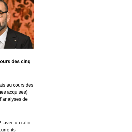
cours des cinq
çais au cours des
imes acquises)
d’analyses de
, avec un ratio
currents