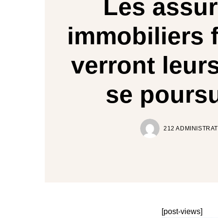
Les assur
immobiliers 
verront leur
se poursu
212 ADMINISTRA
[post-views]