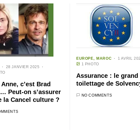
EUROPE
MAROC
1 AVRIL 20
1 PHOTO
28 JANVIER 2025
OTO
Assurance : le grand
toilettage de Solvency
o Anne, c’est Brad
» … Peut-on s’assurer
NO COMMENTS
e la Cancel culture ?
OMMENTS