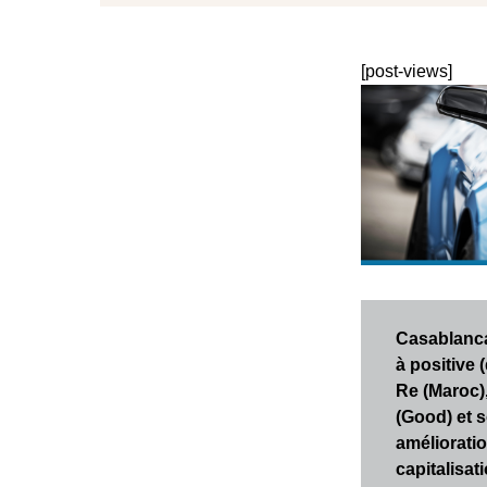
[post-views]
Casablanca
à positive 
Re (Maroc)
(Good) et 
amélioratio
capitalisat