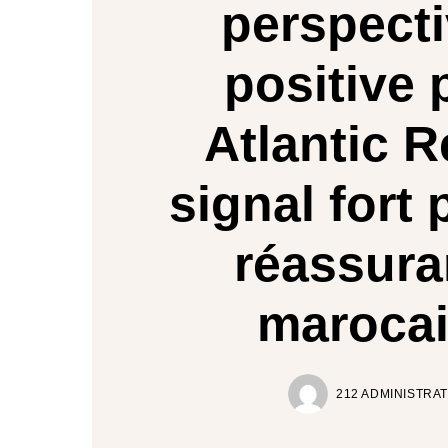
perspecti
positive 
Atlantic R
signal fort 
réassur
maroca
212 ADMINISTRA