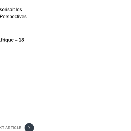
orisait les
 Perspectives
frique – 18
XT ARTICLE