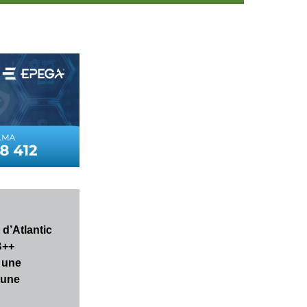
 d’Atlantic
B++
 une
 une