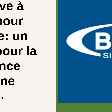
ve à
pour
e: un
pour la
ance
ine
TEUR