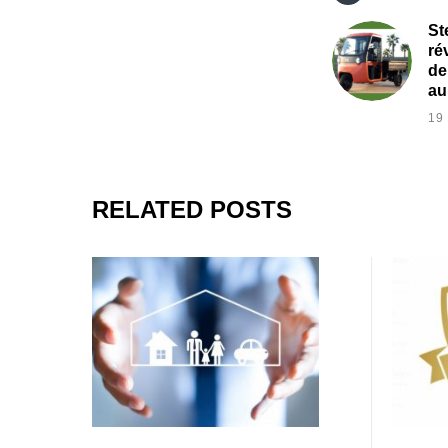
St
ré
de
au
19
RELATED POSTS