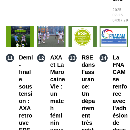
2025-
07-25
04:07:29
Demi
AXA
RSE
La
-
et La
dans
FNA
final
Maro
l'ass
CAM
e
caine
uran
se
sous
Vie :
ce:
renfo
tensi
un
Un
rce
on :
matc
dépa
avec
AXA
h
rtem
l’adh
retro
fémi
ent
ésion
uve
nin
très
de