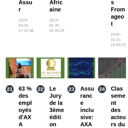
Assu
Afric
s
r
aine
From
ageo
2025-
2025-
t
03-31
02-20
17:12:38
22:44:28
2025-
01-21
10:00:21
63 %
Le
Assu
Clas
des
Jury
ranc
seme
empl
de la
e
nt
oyés
3ème
inclu
des
d'AX
éditi
sive:
acteu
A
on
AXA
rs du