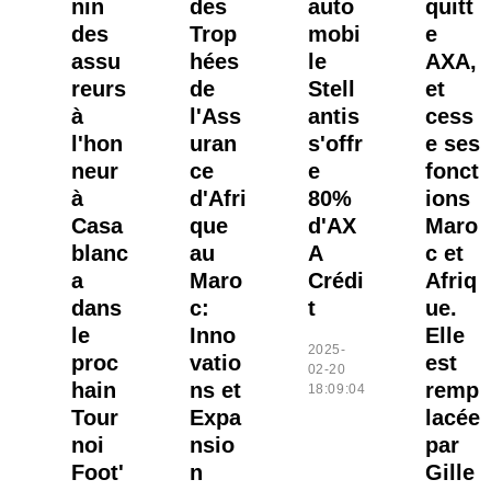
nin
des
auto
quitt
des
Trop
mobi
e
assu
hées
le
AXA,
reurs
de
Stell
et
à
l'Ass
antis
cess
l'hon
uran
s'offr
e ses
neur
ce
e
fonct
à
d'Afri
80%
ions
Casa
que
d'AX
Maro
blanc
au
A
c et
a
Maro
Crédi
Afriq
dans
c:
t
ue.
le
Inno
Elle
2025-
proc
vatio
est
02-20
hain
ns et
remp
18:09:04
Tour
Expa
lacée
noi
nsio
par
Foot'
n
Gille