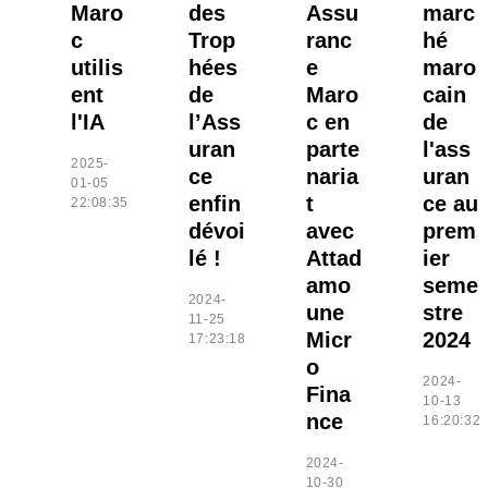
Maro
des
Assu
marc
c
Trop
ranc
hé
utilis
hées
e
maro
ent
de
Maro
cain
l'IA
l’Ass
c en
de
uran
parte
l'ass
2025-
ce
naria
uran
01-05
enfin
t
ce au
22:08:35
dévoi
avec
prem
lé !
Attad
ier
amo
seme
2024-
une
stre
11-25
Micr
2024
17:23:18
o
2024-
Fina
10-13
nce
16:20:32
2024-
10-30