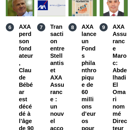
AXA
Tran
AXA
AXA
perd
sacti
lance
Assu
son
on
un
ranc
fond
entre
Fond
e
ateur
Stell
s
Maro
,
antis
phila
c:
Clau
et
nthro
Abde
de
AXA
piqu
lhadi
Bébé
Assu
e de
El
ar
ranc
60
Oma
est
e :
milli
ri
décé
un
ons
nom
dé à
nouv
d’eur
mé
l'âge
el
os
Direc
de 90
acco
pour
teur