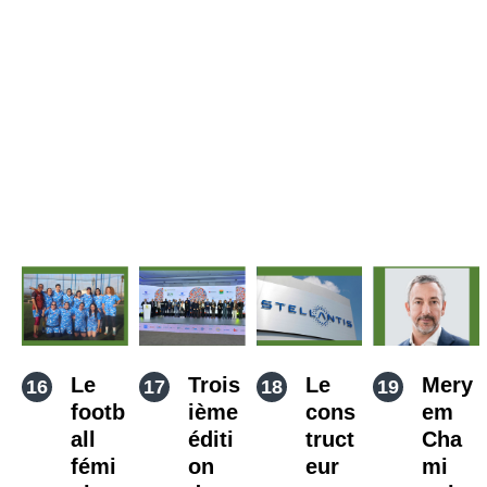
Le
Trois
Le
Mery
footb
ième
cons
em
all
éditi
truct
Cha
fémi
on
eur
mi