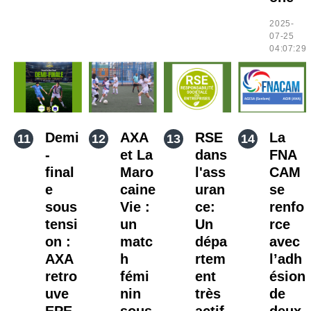
2025-
07-25
04:07:29
Demi
AXA
RSE
La
-
et La
dans
FNA
final
Maro
l'ass
CAM
e
caine
uran
se
sous
Vie :
ce:
renfo
tensi
un
Un
rce
on :
matc
dépa
avec
AXA
h
rtem
l’adh
retro
fémi
ent
ésion
uve
nin
très
de