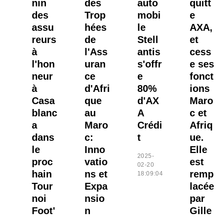
nin
des
auto
quitt
des
Trop
mobi
e
assu
hées
le
AXA,
reurs
de
Stell
et
à
l'Ass
antis
cess
l'hon
uran
s'offr
e ses
neur
ce
e
fonct
à
d'Afri
80%
ions
Casa
que
d'AX
Maro
blanc
au
A
c et
a
Maro
Crédi
Afriq
dans
c:
t
ue.
le
Inno
Elle
2025-
proc
vatio
est
02-20
hain
ns et
remp
18:09:04
Tour
Expa
lacée
noi
nsio
par
Foot'
n
Gille