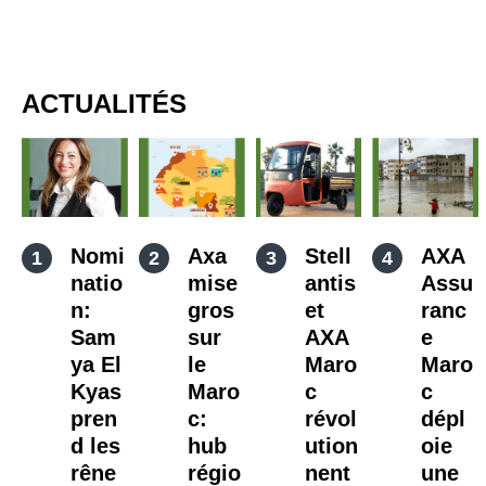
ACTUALITÉS
Nomi
Axa
Stell
AXA
natio
mise
antis
Assu
n:
gros
et
ranc
Sam
sur
AXA
e
ya El
le
Maro
Maro
Kyas
Maro
c
c
pren
c:
révol
dépl
d les
hub
ution
oie
rêne
régio
nent
une