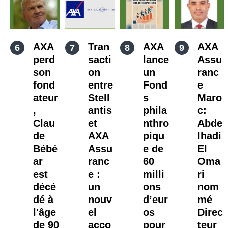
AXA
Tran
AXA
AXA
perd
sacti
lance
Assu
son
on
un
ranc
fond
entre
Fond
e
ateur
Stell
s
Maro
,
antis
phila
c:
Clau
et
nthro
Abde
de
AXA
piqu
lhadi
Bébé
Assu
e de
El
ar
ranc
60
Oma
est
e :
milli
ri
décé
un
ons
nom
dé à
nouv
d’eur
mé
l'âge
el
os
Direc
de 90
acco
pour
teur