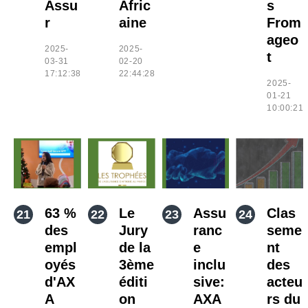
Assu
Afric
s
r
aine
From
ageo
2025-
2025-
t
03-31
02-20
17:12:38
22:44:28
2025-
01-21
10:00:21
63 %
Le
Assu
Clas
des
Jury
ranc
seme
empl
de la
e
nt
oyés
3ème
inclu
des
d'AX
éditi
sive:
acteu
A
on
AXA
rs du