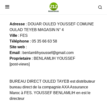
BUREAU DIRECT OULED TAYEB
Adresse
: DOUAR OULED YOUSSEF COMUNE
OULAD TEYEB MAGASIN N° 4
Ville
: FES
Téléphone
: 05 35 66 63 58
Site web
:
Email
:
benlamlihyoussef@gmail.com
Proprietaire
: BENLAMLIH YOUSSEF
[post-views]
BUREAU DIRECT OULED TAYEB est distributeur
bureau direct de la compagnie AXA Assurance
Maroc à FES. YOUSSEF BENLAMLIH en est le
directeur