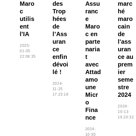
Maro
des
Assu
marc
c
Trop
ranc
hé
utilis
hées
e
maro
ent
de
Maro
cain
l'IA
l’Ass
c en
de
uran
parte
l'ass
2025-
ce
naria
uran
01-05
enfin
t
ce au
22:08:35
dévoi
avec
prem
lé !
Attad
ier
amo
seme
2024-
une
stre
11-25
Micr
2024
17:23:18
o
2024-
Fina
10-13
nce
16:20:32
2024-
10-30