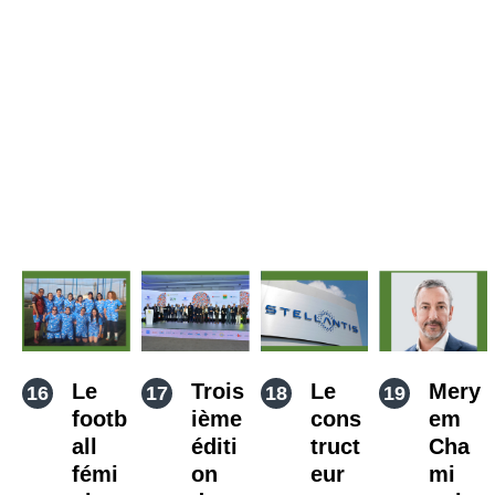
Le
Trois
Le
Mery
footb
ième
cons
em
all
éditi
truct
Cha
fémi
on
eur
mi