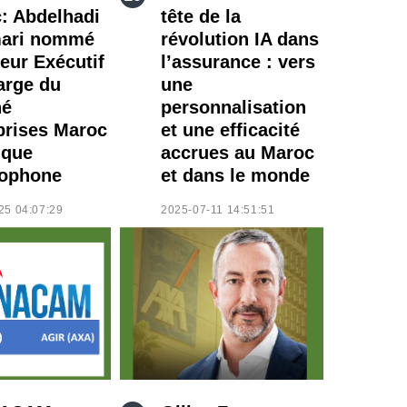
: Abdelhadi
tête de la
mari nommé
révolution IA dans
teur Exécutif
l’assurance : vers
arge du
une
hé
personnalisation
prises Maroc
et une efficacité
ique
accrues au Maroc
ophone
et dans le monde
25 04:07:29
2025-07-11 14:51:51