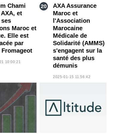
em Chami
AXA Assurance
 AXA, et
Maroc et
 ses
l'Association
ions Maroc et
Marocaine
e. Elle est
Médicale de
acée par
Solidarité (AMMS)
s Fromageot
s'engagent sur la
santé des plus
21 10:00:21
démunis
2025-01-15 11:56:42