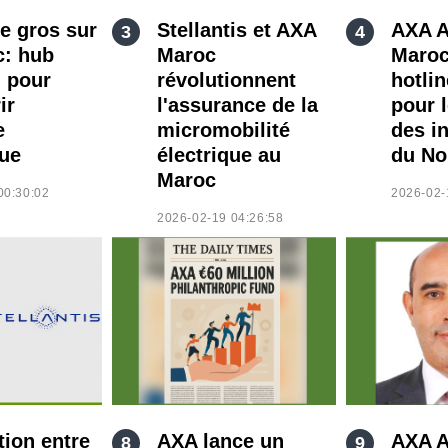
e gros sur
Stellantis et AXA
AXA A
c: hub
Maroc
Maroc
l pour
révolutionnent
hotli
ir
l'assurance de la
pour 
e
micromobilité
des i
que
électrique au
du No
Maroc
00:30:02
2026-02-
2026-02-19 04:26:58
tion entre
AXA lance un
AXA A