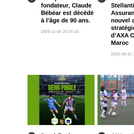
fondateur, Claude
Stellant
Bébéar est décédé
Assuran
à l'âge de 90 ans.
nouvel 
stratég
2025-11-04 22:14:18
d’AXA C
Maroc
2025-09-15 