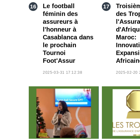
Le football
Troisiè
féminin des
des Tro
assureurs à
l'Assur
l'honneur à
d'Afriq
Casablanca dans
Maroc:
le prochain
Innovat
Tournoi
Expans
Foot'Assur
Africain
2025-03-31 17:12:38
2025-02-20 