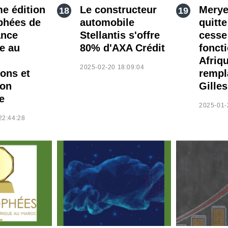
me édition
Le constructeur
Mery
phées de
automobile
quitte
ance
Stellantis s'offre
cesse
ue au
80% d'AXA Crédit
fonct
Afriqu
2025-02-20 18:09:04
ions et
rempl
ion
Gille
e
2025-01-
22:44:28