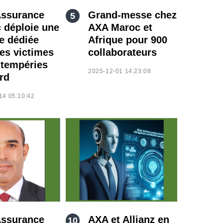
ssurance
Grand-messe chez
 déploie une
AXA Maroc et
ne dédiée
Afrique pour 900
les victimes
collaborateurs
ntempéries
2025-12-01 14:23:08
rd
14 05:10:42
ssurance
AXA et Allianz en