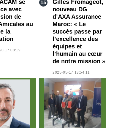
NACAM se
Gilles Fromageot,
rce avec
nouveau DG
ésion de
d’AXA Assurance
Amicales au
Maroc: « Le
e la
succès passe par
ation
l’excellence des
équipes et
20 17:08:19
l’humain au cœur
de notre mission »
2025-05-17 13:54:11