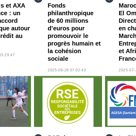
is et AXA
Fonds
Maroc
ce : un
philanthropique
El O
accord
de 60 millions
Direc
ique autour
d’euros pour
en ch
rédit au
promouvoir le
Marc
progrès humain et
Entre
la cohésion
et Afr
15:29:47
sociale
Franc
2025-08-28 07:02:43
2025-07-