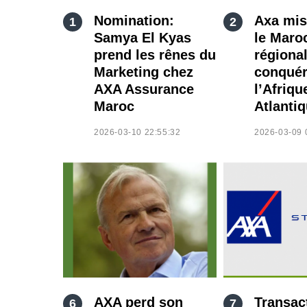
Nomination:
Axa mis
Samya El Kyas
le Maro
prend les rênes du
régiona
Marketing chez
conquér
AXA Assurance
l’Afriqu
Maroc
Atlanti
2026-03-10 22:55:32
2026-03-09 
AXA perd son
Transac