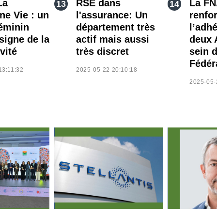
La
RSE dans
La F
ne Vie : un
l'assurance: Un
renfo
éminin
département très
l’adh
signe de la
actif mais aussi
deux 
vité
très discret
sein d
Fédér
13:11:32
2025-05-22 20:10:18
2025-05-