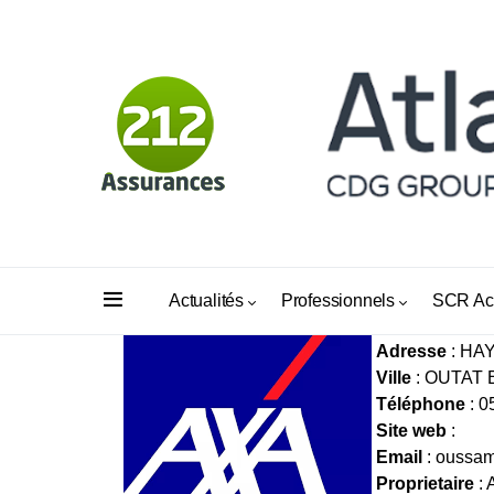
BUREAU D
Actualités
Professionnels
SCR Ac
Adresse
: HA
Ville
: OUTAT 
Téléphone
: 0
Site web
:
Email
:
oussam
Proprietaire
: