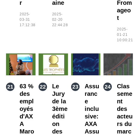
r
aine
From
ageo
2025-
2025-
t
03-31
02-20
17:12:38
22:44:28
2025-
01-21
10:00:21
63 %
Le
Assu
Clas
des
Jury
ranc
seme
empl
de la
e
nt
oyés
3ème
inclu
des
d'AX
éditi
sive:
acteu
A
on
AXA
rs du
Maro
des
Assu
marc