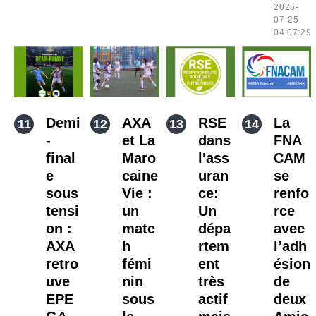
2025-
07-25
04:07:29
Demi
AXA
RSE
La
-
et La
dans
FNA
final
Maro
l'ass
CAM
e
caine
uran
se
sous
Vie :
ce:
renfo
tensi
un
Un
rce
on :
matc
dépa
avec
AXA
h
rtem
l’adh
retro
fémi
ent
ésion
uve
nin
très
de
EPE
sous
actif
deux