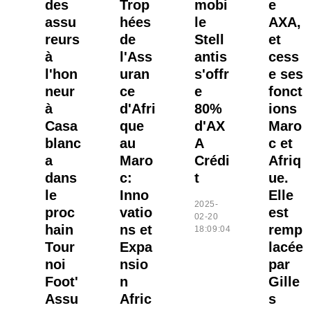
des
Trop
mobi
e
assu
hées
le
AXA,
reurs
de
Stell
et
à
l'Ass
antis
cess
l'hon
uran
s'offr
e ses
neur
ce
e
fonct
à
d'Afri
80%
ions
Casa
que
d'AX
Maro
blanc
au
A
c et
a
Maro
Crédi
Afriq
dans
c:
t
ue.
le
Inno
Elle
2025-
proc
vatio
est
02-20
hain
ns et
remp
18:09:04
Tour
Expa
lacée
noi
nsio
par
Foot'
n
Gille
Assu
Afric
s