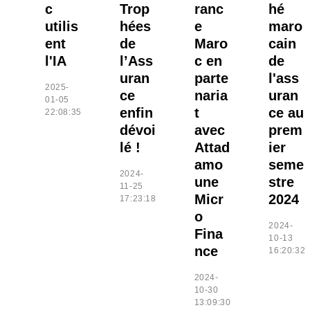
c
Trop
ranc
hé
utilis
hées
e
maro
ent
de
Maro
cain
l'IA
l’Ass
c en
de
uran
parte
l'ass
2025-
ce
naria
uran
01-05
enfin
t
ce au
22:08:35
dévoi
avec
prem
lé !
Attad
ier
amo
seme
2024-
une
stre
11-25
Micr
2024
17:23:18
o
2024-
Fina
10-13
nce
16:20:32
2024-
10-30
13:09:30