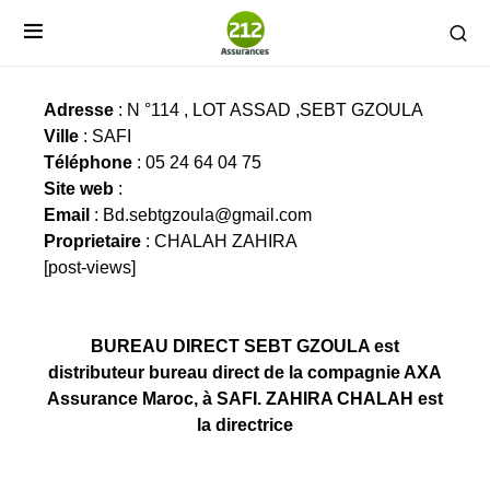
BUREAU DIRECT SEBT GZOULA
Adresse
: N °114 , LOT ASSAD ,SEBT GZOULA
Ville
: SAFI
Téléphone
: 05 24 64 04 75
Site web
:
Email
:
Bd.sebtgzoula@gmail.com
Proprietaire
: CHALAH ZAHIRA
[post-views]
BUREAU DIRECT SEBT GZOULA est
distributeur bureau direct de la compagnie AXA
Assurance Maroc, à SAFI. ZAHIRA CHALAH est
la directrice