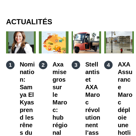
ACTUALITÉS
Nomi
Axa
Stell
AXA
natio
mise
antis
Assu
n:
gros
et
ranc
Sam
sur
AXA
e
ya El
le
Maro
Maro
Kyas
Maro
c
c
pren
c:
révol
dépl
d les
hub
ution
oie
rêne
régio
nent
une
s du
nal
l'ass
hotli