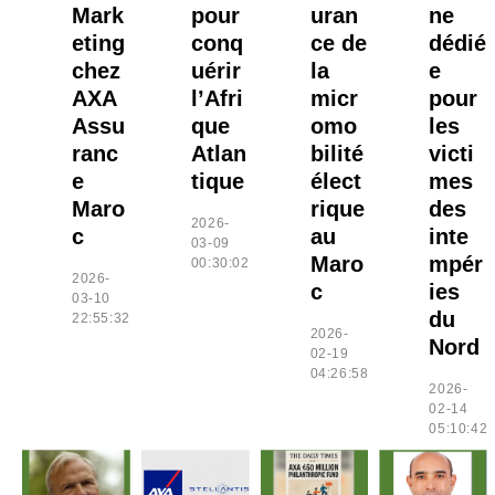
Mark
pour
uran
ne
eting
conq
ce de
dédié
chez
uérir
la
e
AXA
l’Afri
micr
pour
Assu
que
omo
les
ranc
Atlan
bilité
victi
e
tique
élect
mes
Maro
rique
des
2026-
c
au
inte
03-09
Maro
mpér
00:30:02
2026-
c
ies
03-10
du
22:55:32
2026-
Nord
02-19
04:26:58
2026-
02-14
05:10:42