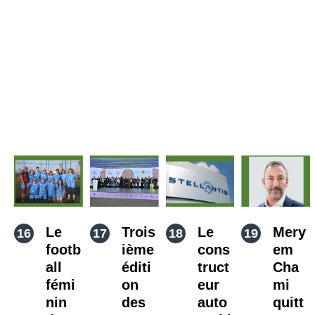
Le
Trois
Le
Mery
footb
ième
cons
em
all
éditi
truct
Cha
fémi
on
eur
mi
nin
des
auto
quitt