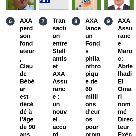
AXA
Tran
AXA
AXA
perd
sacti
lance
Assu
son
on
un
ranc
fond
entre
Fond
e
ateur
Stell
s
Maro
,
antis
phila
c:
Clau
et
nthro
Abde
de
AXA
piqu
lhadi
Bébé
Assu
e de
El
ar
ranc
60
Oma
est
e :
milli
ri
décé
un
ons
nom
dé à
nouv
d’eur
mé
l'âge
el
os
Direc
de 90
acco
pour
teur
ans.
rd
prom
Exéc