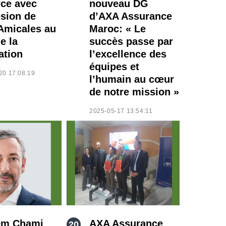
rce avec
nouveau DG
ésion de
d’AXA Assurance
Amicales au
Maroc: « Le
e la
succès passe par
ation
l’excellence des
équipes et
20 17:08:19
l’humain au cœur
de notre mission »
2025-05-17 13:54:11
em Chami
AXA Assurance