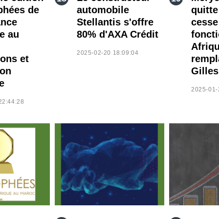
phées de
automobile
quitte
ance
Stellantis s'offre
cesse
ue au
80% d'AXA Crédit
fonct
Afriqu
2025-02-20 18:09:04
ions et
rempl
ion
Gille
e
2025-01-
22:44:28