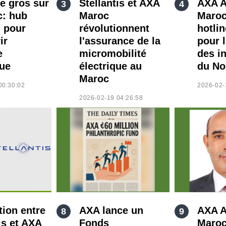
e gros sur
Stellantis et AXA
AXA A
c: hub
Maroc
Maroc
l pour
révolutionnent
hotli
ir
l'assurance de la
pour 
e
micromobilité
des i
que
électrique au
du No
Maroc
00:30:02
2026-02-
2026-02-19 04:26:58
tion entre
AXA lance un
AXA A
is et AXA
Fonds
Maroc