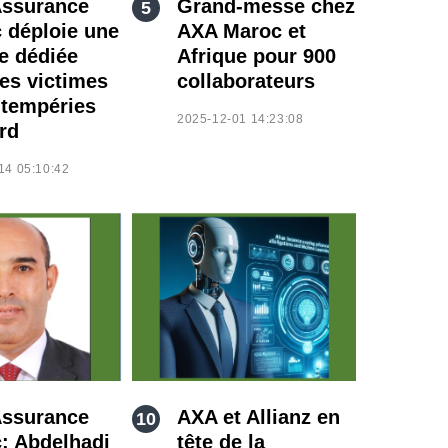
ssurance
Grand-messe chez
 déploie une
AXA Maroc et
ne dédiée
Afrique pour 900
les victimes
collaborateurs
ntempéries
2025-12-01 14:23:08
rd
14 05:10:42
ssurance
AXA et Allianz en
: Abdelhadi
tête de la