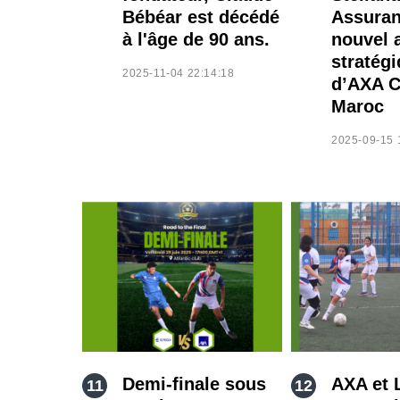
Bébéar est décédé
Assuran
à l'âge de 90 ans.
nouvel 
stratég
2025-11-04 22:14:18
d’AXA C
Maroc
2025-09-15 
Demi-finale sous
AXA et 