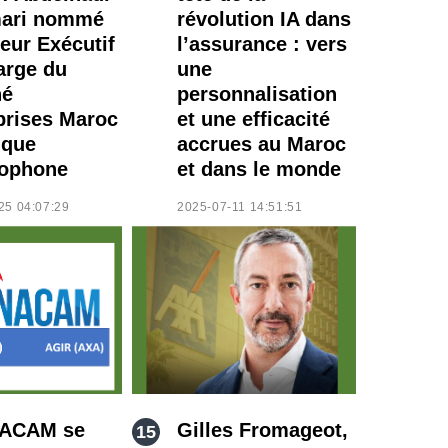
mari nommé
révolution IA dans
teur Exécutif
l’assurance : vers
arge du
une
hé
personnalisation
prises Maroc
et une efficacité
ique
accrues au Maroc
ophone
et dans le monde
25 04:07:29
2025-07-11 14:51:51
NACAM se
Gilles Fromageot,