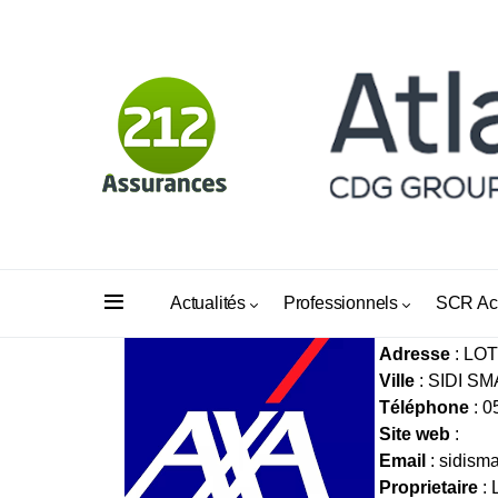
BUREAU DI
Actualités
Professionnels
SCR Ac
Adresse
: LO
Ville
: SIDI SM
Téléphone
: 0
Site web
:
Email
:
sidism
Proprietaire
: 