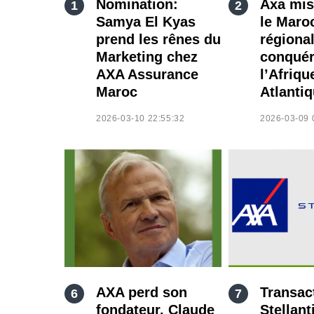
Nomination:
Axa mis
Samya El Kyas
le Maro
prend les rênes du
régiona
Marketing chez
conquér
AXA Assurance
l’Afriqu
Maroc
Atlanti
2026-03-10 22:55:32
2026-03-09 
AXA perd son
Transac
fondateur, Claude
Stellant