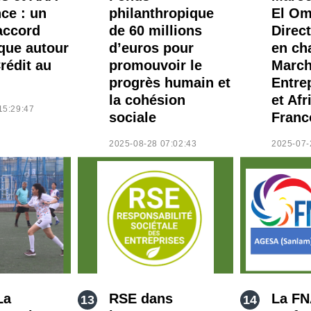
ce : un
philanthropique
El O
accord
de 60 millions
Direc
ique autour
d’euros pour
en ch
rédit au
promouvoir le
Marc
progrès humain et
Entre
la cohésion
et Afr
15:29:47
sociale
Franc
2025-08-28 07:02:43
2025-07-
La
RSE dans
La F