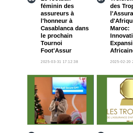
féminin des
des Tro
assureurs à
l'Assur
l'honneur à
d'Afriq
Casablanca dans
Maroc:
le prochain
Innovat
Tournoi
Expans
Foot'Assur
Africain
2025-03-31 17:12:38
2025-02-20 