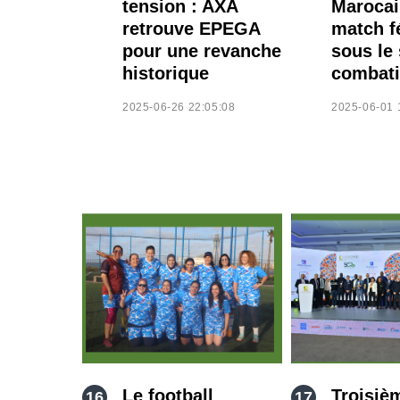
tension : AXA
Marocai
retrouve EPEGA
match f
pour une revanche
sous le 
historique
combati
2025-06-26 22:05:08
2025-06-01 
Le football
Troisiè