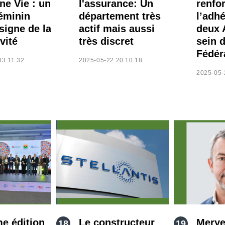
ne Vie : un
l'assurance: Un
renfo
éminin
département très
l’adh
signe de la
actif mais aussi
deux 
vité
très discret
sein d
Fédér
13:11:32
2025-05-22 20:10:18
2025-05-
me édition
Le constructeur
Mery