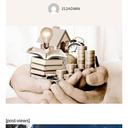
212ADMIN
[post-views]