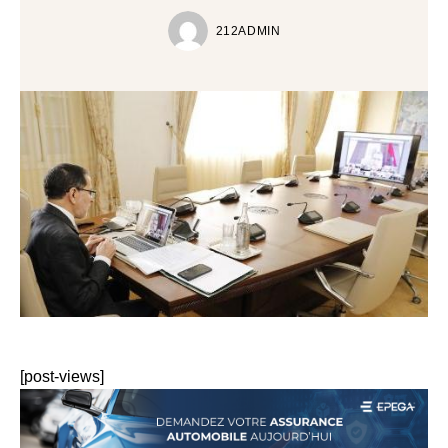
212ADMIN
[post-views]