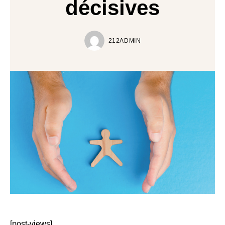
décisives
212ADMIN
[post-views]