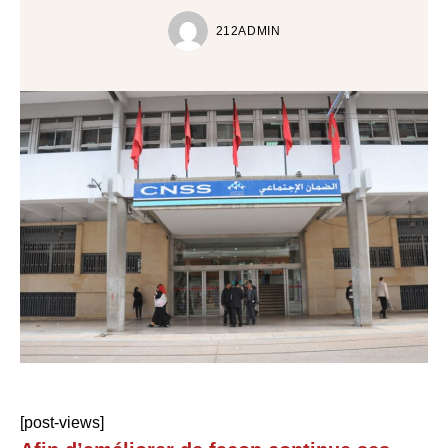
212ADMIN
[post-views]