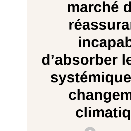
marché d
réassur
incapab
d’absorber l
systémique 
changem
climati