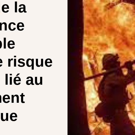
e la
ance
le
e risque
lié au
ent
que