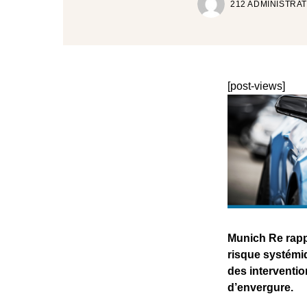
212 ADMINISTRA
[post-views]
Munich Re rappe
risque systémiq
des interventi
d’envergure.