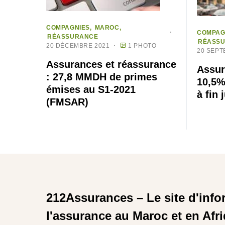
COMPAGNIES
MAROC
COMPAG
RÉASSURANCE
RÉASS
20 DÉCEMBRE 2021
1 PHOTO
20 SEPT
Assurances et réassurance
Assur
: 27,8 MMDH de primes
10,5%
émises au S1-2021
à fin j
(FMSAR)
212Assurances – Le site d'info
l'assurance au Maroc et en Afr