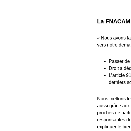
La FNACAM, 
« Nous avons fai
vers notre deman
Passer de 
Droit à dé
L’article 9
derniers s
Nous mettons les
aussi grâce aux
proches de parle
responsables de
expliquer le bie