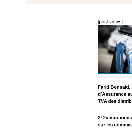
[post-views]
Farid Bensaid,
d’Assurance au 
TVA des distrib
212assurances :
sur les commiss