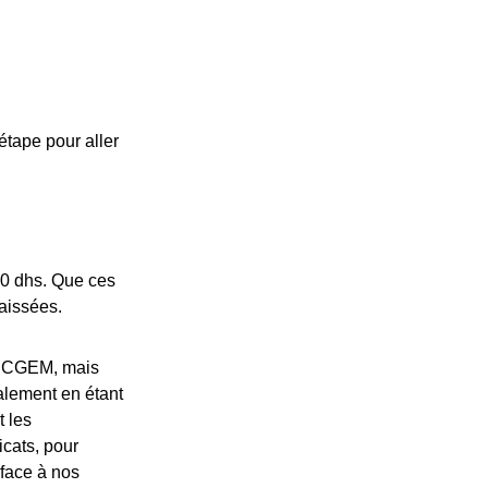
étape pour aller
000 dhs. Que ces
aissées.
la CGEM, mais
alement en étant
t les
cats, pour
 face à nos