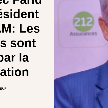
ésident
AM: Les
rs sont
par la
ation
TEUR