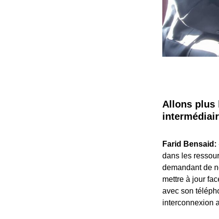
Allons plus 
intermédiai
Farid Bensaid:
dans les ressour
demandant de ne
mettre à jour fa
avec son télépho
interconnexion 