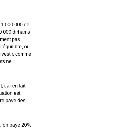
t 1 000 000 de
40 000 dirhams
iment pas
’équilibre, ou
investir, comme
ets ne
 car en fait,
uation est
tre paye des
.
 qu’on paye 20%