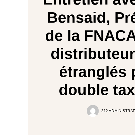
Bensaid, Pr
de la FNAC
distributeu
étranglés 
double tax
212 ADMINISTRA