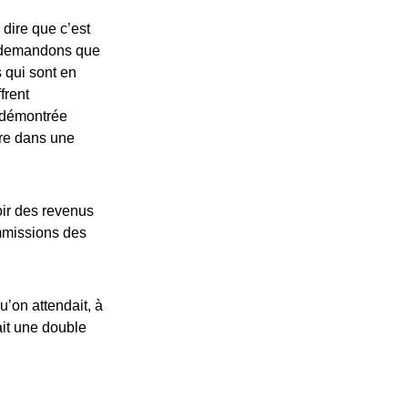
dire que c’est
s demandons que
 qui sont en
frent
a démontrée
re dans une
oir des revenus
ommissions des
u’on attendait, à
ait une double