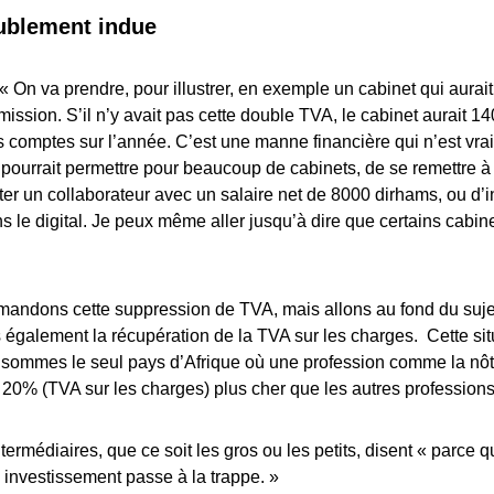
ublement indue
« On va prendre, pour illustrer, en exemple un cabinet qui aurai
ssion. S’il n’y avait pas cette double TVA, le cabinet aurait 1
 comptes sur l’année. C’est une manne financière qui n’est vra
pourrait permettre pour beaucoup de cabinets, de se remettre à l
ter un collaborateur avec un salaire net de 8000 dirhams, ou d’
 le digital. Je peux même aller jusqu’à dire que certains cabin
.
andons cette suppression de TVA, mais allons au fond du sujet,
également la récupération de la TVA sur les charges. Cette sit
s sommes le seul pays d’Afrique où une profession comme la nô
20% (TVA sur les charges) plus cher que les autres professions
ermédiaires, que ce soit les gros ou les petits, disent « parce
e investissement passe à la trappe. »