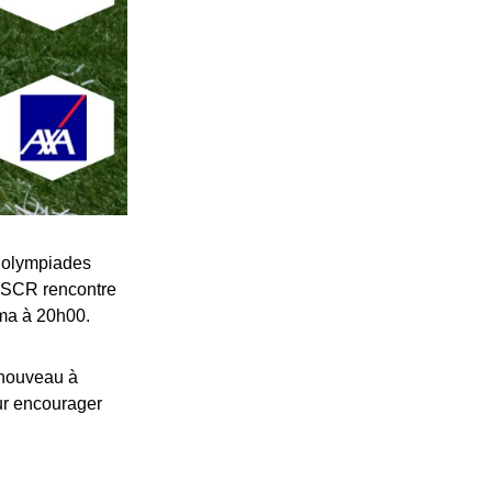
s olympiades
la SCR rencontre
gma à 20h00.
 nouveau à
ur encourager