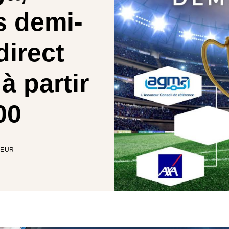
s demi-
direct
à partir
00
TEUR