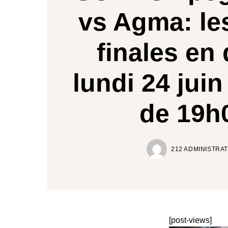
vs Agma: le
finales en 
lundi 24 juin 
de 19h
212 ADMINISTRA
[post-views]