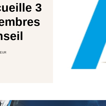
eille 3
embres
seil
TEUR