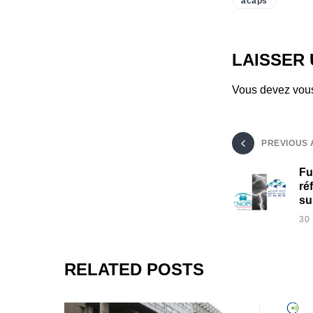
acaps
LAISSER
Vous devez
vou
PREVIOUS 
Fu
ré
su
30
RELATED POSTS