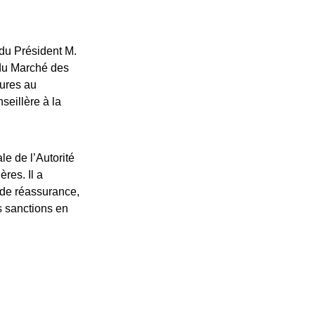
du Président M.
 du Marché des
eures au
seillère à la
le de l’Autorité
ères. Il a
 de réassurance,
s sanctions en