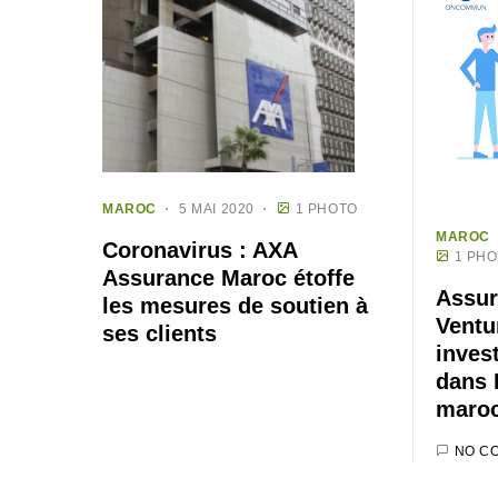
MAROC
5 MAI 2020
1 PHOTO
MAROC
Coronavirus : AXA
1 PH
Assurance Maroc étoffe
Assur
les mesures de soutien à
Ventu
ses clients
inves
dans 
maroc
NO C