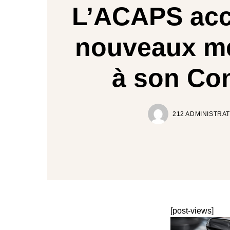
L’ACAPS accu
nouveaux m
à son Con
212 ADMINISTRA
[post-views]