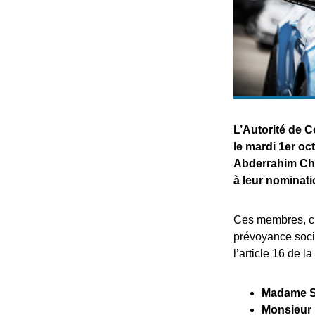
L’Autorité de 
le mardi 1er o
Abderrahim Chaf
à leur nominat
Ces membres, ch
prévoyance soci
l’article 16 de 
Madame S
Monsieur