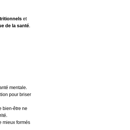
tritionnels
et
ue de la santé
.
anté mentale.
ion pour briser
 bien-être ne
ité.
re mieux formés
.