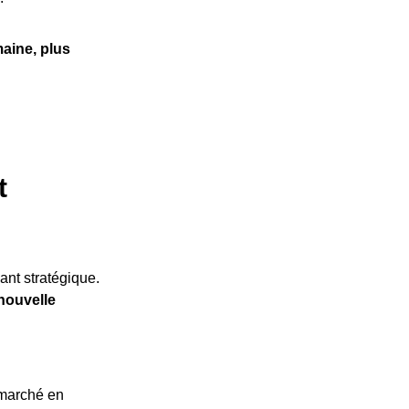
aine, plus
t
nt stratégique.
nouvelle
marché en