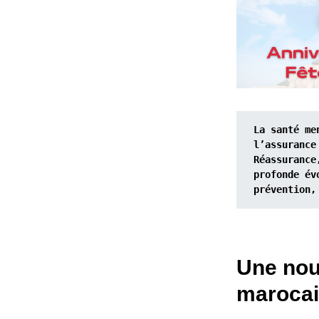
La santé me
l’assurance
Réassurance
profonde év
prévention,
Une nouv
maroca