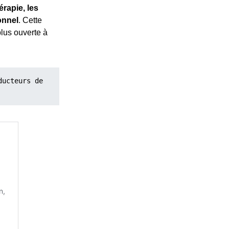
érapie, les
onnel
. Cette
plus ouverte à
ucteurs de 