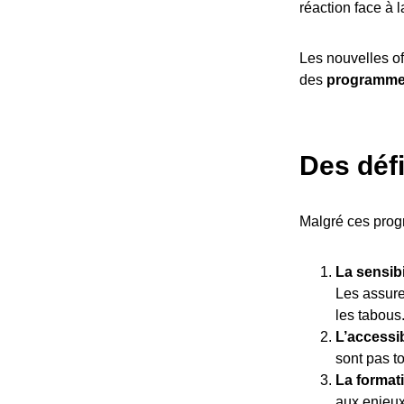
réaction face à 
Les nouvelles of
des
programmes
Des défi
Malgré ces progr
La sensibi
Les assure
les tabous
L’accessib
sont pas t
La format
aux enjeux