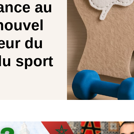
ance au
nouvel
œur du
du sport