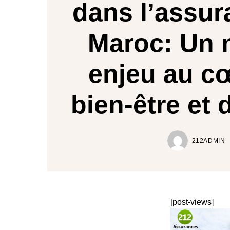
dans l’assur
Maroc: Un 
enjeu au c
bien-être et 
212ADMIN
[post-views]