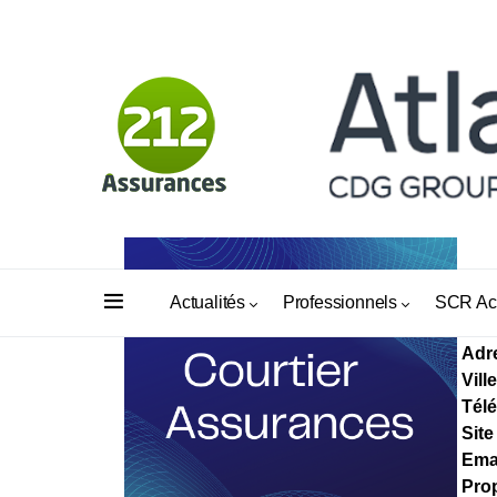
AD
Actualités
Professionnels
SCR Ac
Adr
Ville
Tél
Site
Ema
Prop