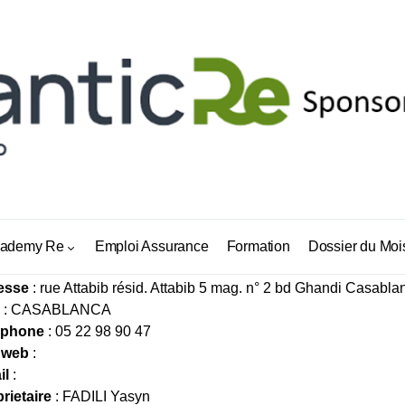
VISORS GROUP ASSURANCE
ademy Re
Emploi Assurance
Formation
Dossier du Moi
esse
: rue Attabib résid. Attabib 5 mag. n° 2 bd Ghandi Casabl
: CASABLANCA
éphone
: 05 22 98 90 47
 web
:
il
:
rietaire
: FADILI Yasyn