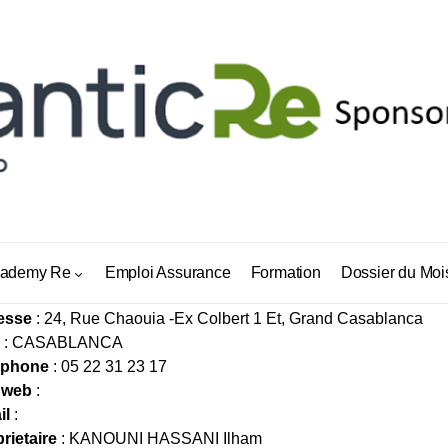
RIC EUROPE ASSURANCE (AEA)
ademy Re
Emploi Assurance
Formation
Dossier du Moi
esse
: 24, Rue Chaouia -Ex Colbert 1 Et, Grand Casablanca
: CASABLANCA
éphone
: 05 22 31 23 17
 web
:
il
:
rietaire
: KANOUNI HASSANI Ilham