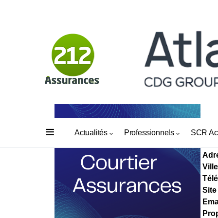
AF
Actualités
Professionnels
SCR Ac
Adr
Ville
Tél
Site
Ema
Prop