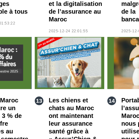
ges
et la digitalisation
malgr
ble à tous
de l’assurance au
de la
Maroc
banca
01:53:22
2025-12-24 22:01:55
2025-12-
 Maroc
Les chiens et
Portab
tre un
chats au Maroc
l’ass
e 3 % de
ont maintenant
Maro
fre
leur assurance
nous 
es au
santé grâce à
utilis
 semestre
« Assur’Chien &
pour r