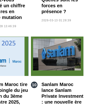
é un chiffre
forces en
ires en
présence ?
e mutation
2026-03-13 01:28:39
28 13:46:39
m Maroc tire
Sanlam Maroc
pingle du jeu
lance Sanlam
in du 3ème
Private Investment
stre 2025,
: une nouvelle ère