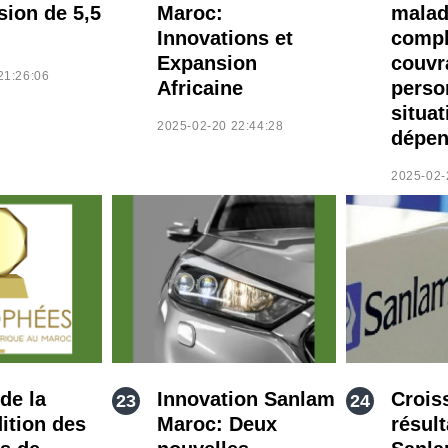
sion de 5,5
Maroc:
malad
Innovations et
compl
Expansion
couvr
21:26:06
Africaine
perso
situat
2025-02-20 22:44:28
dépen
2025-02-
de la
Innovation Sanlam
Crois
ition des
Maroc: Deux
résult