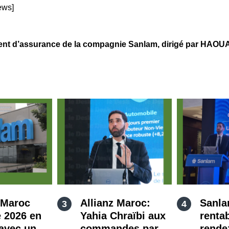
ews]
d’assurance de la compagnie Sanlam, dirigé par HAOUA
 Maroc
Allianz Maroc:
Sanla
 2026 en
Yahia Chraïbi aux
rentab
avec un
commandes par
rende