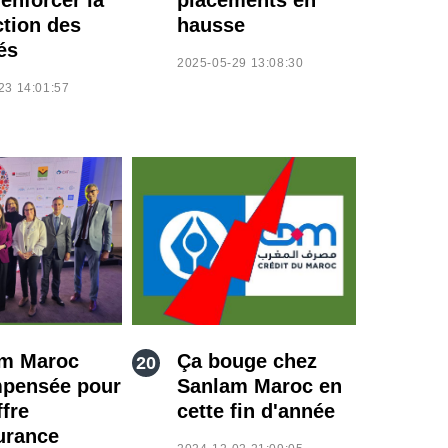
ction des
hausse
és
2025-05-29 13:08:30
23 14:01:57
m Maroc
Ça bouge chez
pensée pour
Sanlam Maroc en
ffre
cette fin d'année
urance