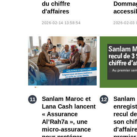
du chiffre
Domma
d'affaires
accessi
2026-02-14 13:58:54
2026-02-03 
Sanlam Maroc et
Sanlam
Lana Cash lancent
enregis
« Assurance
recul d
Al’Rah7a », une
son chif
micro-assurance
d’affair
pour protéger
premier