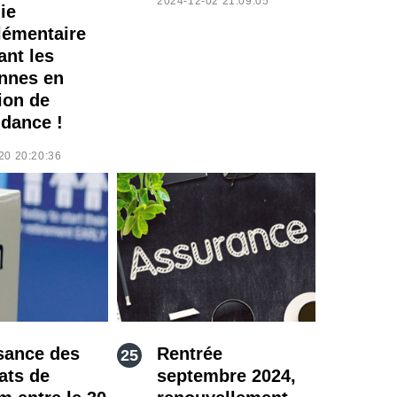
2024-12-02 21:09:05
ie
émentaire
ant les
nnes en
ion de
dance !
20 20:20:36
sance des
Rentrée
ats de
septembre 2024,