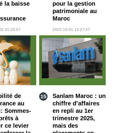
é la baisse
pour la gestion
patrimoniale au
ssurance
Maroc
02 01:28:07
2025-10-01 13:27:47
ilité de
Sanlam Maroc : un
urance au
chiffre d’affaires
c: Sommes-
en repli au 1er
prêts à
trimestre 2025,
er ce levier
mais des
enforcer la
placements en