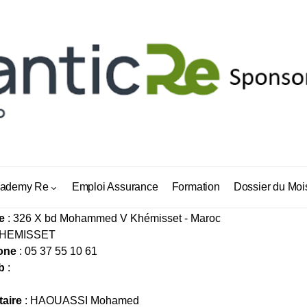
ARKAZIA ASSURANCE
ademy Re
Emploi Assurance
Formation
Dossier du Moi
e
: 326 X bd Mohammed V Khémisset - Maroc
KHEMISSET
one
: 05 37 55 10 61
b
:
taire
: HAOUASSI Mohamed