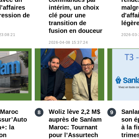
d’affaires
intérim, un choix
malgr
ression de
clé pour une
d'affa
transition de
légèr
fusion en douceur
23:08:21
2026-03-
2026-04-08 15:37:24
 Maroc
Woliz lève 2,2 M$
Sanla
ssur’Auto
auprès de Sanlam
son é
+: la
Maroc: Tournant
à la f
ion
pour l’Assurtech
trime