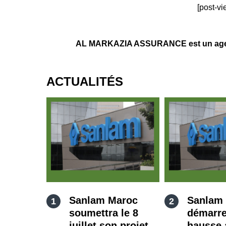
[post-vi
AL MARKAZIA ASSURANCE est un agent 
ACTUALITÉS
Sanlam Maroc
Sanlam
soumettra le 8
démarre
juillet son projet
hausse 