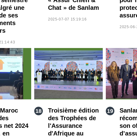
lgré une
Chat » de Sanlam
prote
de ses
assur
2025-07-07 15:19:16
ments
2025-06-
rs
21:14:43
 Maroc
Troisième édition
Sanla
des
des Trophées de
récom
s net 2024
l'Assurance
son o
, en
d'Afrique au
d’ass