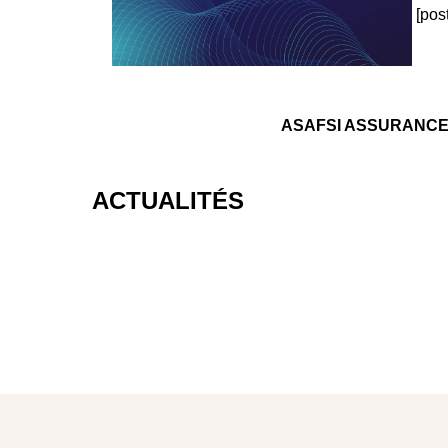
[pos
ASAFSI ASSURANCES es
ACTUALITÉS