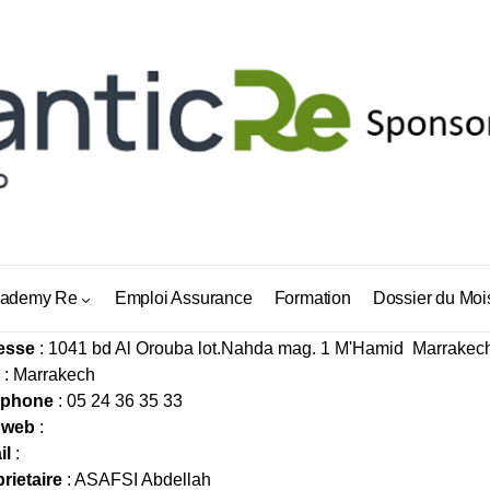
AFSI ASSURANCES
ademy Re
Emploi Assurance
Formation
Dossier du Moi
esse
: 1041 bd Al Orouba lot.Nahda mag. 1 M'Hamid Marrakech
: Marrakech
éphone
: 05 24 36 35 33
 web
:
il
:
rietaire
: ASAFSI Abdellah