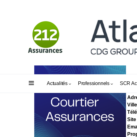
AS
Actualités
Professionnels
SCR Ac
Adr
Ville
Tél
Site
Ema
Prop