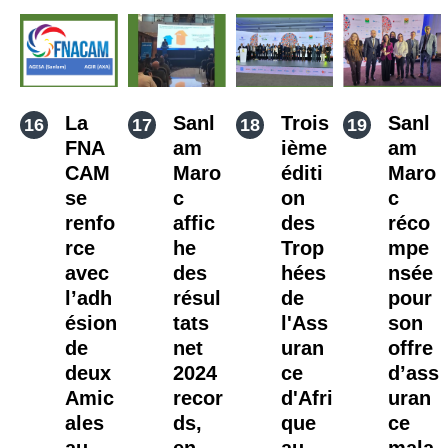
La
Sanl
Trois
Sanl
FNA
am
ième
am
CAM
Maro
éditi
Maro
se
c
on
c
renfo
affic
des
réco
rce
he
Trop
mpe
avec
des
hées
nsée
l’adh
résul
de
pour
ésion
tats
l'Ass
son
de
net
uran
offre
deux
2024
ce
d’ass
Amic
recor
d'Afri
uran
ales
ds,
que
ce