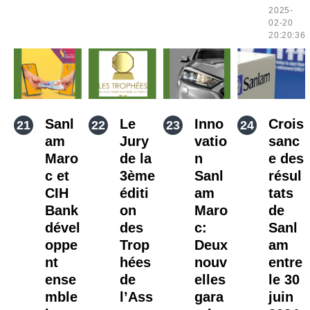
2025-
02-20
20:20:36
Sanl
Le
Inno
Crois
am
Jury
vatio
sanc
Maro
de la
n
e des
c et
3ème
Sanl
résul
CIH
éditi
am
tats
Bank
on
Maro
de
dével
des
c:
Sanl
oppe
Trop
Deux
am
nt
hées
nouv
entre
ense
de
elles
le 30
mble
l’Ass
gara
juin