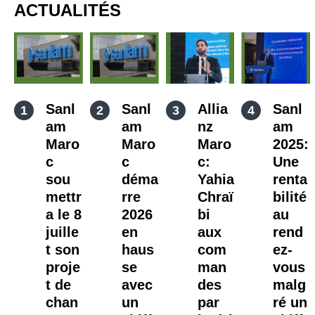
ACTUALITÉS
Sanl
Sanl
Allia
Sanl
am
am
nz
am
Maro
Maro
Maro
2025:
c
c
c:
Une
sou
déma
Yahia
renta
mettr
rre
Chraï
bilité
a le 8
2026
bi
au
juille
en
aux
rend
t son
haus
com
ez-
proje
se
man
vous
t de
avec
des
malg
chan
un
par
ré un