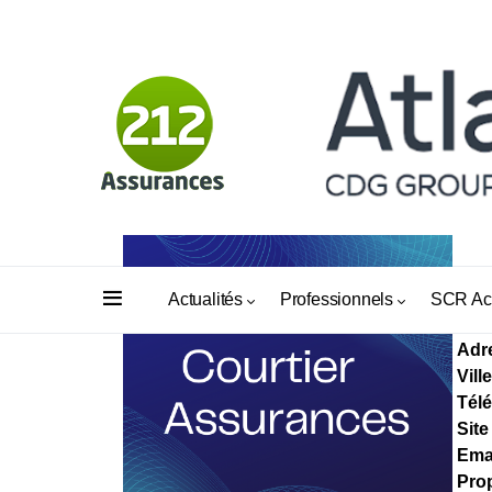
AS
Actualités
Professionnels
SCR Ac
Adr
Ville
Tél
Site
Ema
Prop