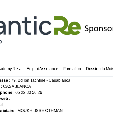
SURANCE LA DEFENSE (DEFASSUR)
ademy Re
Emploi Assurance
Formation
Dossier du Moi
esse
: 79, Bd Ibn Tachfine - Casablanca
: CASABLANCA
éphone
: 05 22 30 56 26
 web
:
il
:
rietaire
: MOUKHLISSE OTHMAN