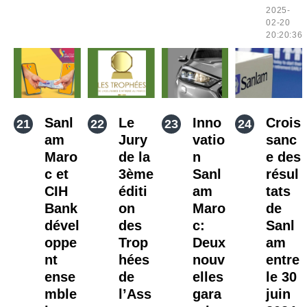
2025-
02-20
20:20:36
Sanl
Le
Inno
Crois
am
Jury
vatio
sanc
Maro
de la
n
e des
c et
3ème
Sanl
résul
CIH
éditi
am
tats
Bank
on
Maro
de
dével
des
c:
Sanl
oppe
Trop
Deux
am
nt
hées
nouv
entre
ense
de
elles
le 30
mble
l’Ass
gara
juin