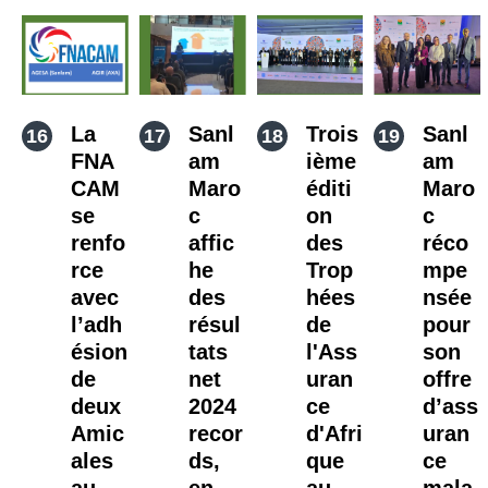
La
Sanl
Trois
Sanl
FNA
am
ième
am
CAM
Maro
éditi
Maro
se
c
on
c
renfo
affic
des
réco
rce
he
Trop
mpe
avec
des
hées
nsée
l’adh
résul
de
pour
ésion
tats
l'Ass
son
de
net
uran
offre
deux
2024
ce
d’ass
Amic
recor
d'Afri
uran
ales
ds,
que
ce