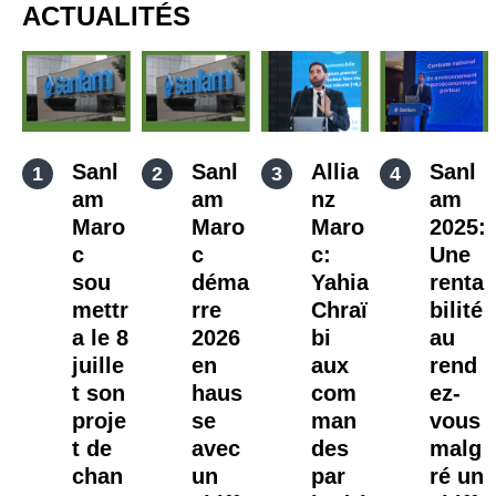
ACTUALITÉS
Sanl
Sanl
Allia
Sanl
am
am
nz
am
Maro
Maro
Maro
2025:
c
c
c:
Une
sou
déma
Yahia
renta
mettr
rre
Chraï
bilité
a le 8
2026
bi
au
juille
en
aux
rend
t son
haus
com
ez-
proje
se
man
vous
t de
avec
des
malg
chan
un
par
ré un