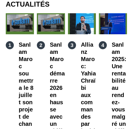
ACTUALITÉS
Sanl
Sanl
Allia
Sanl
am
am
nz
am
Maro
Maro
Maro
2025:
c
c
c:
Une
sou
déma
Yahia
renta
mettr
rre
Chraï
bilité
a le 8
2026
bi
au
juille
en
aux
rend
t son
haus
com
ez-
proje
se
man
vous
t de
avec
des
malg
chan
un
par
ré un