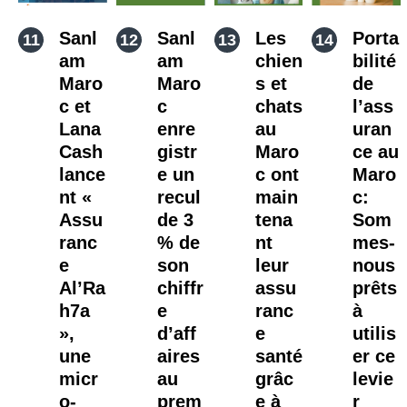
Sanl
Sanl
Les
Porta
am
am
chien
bilité
Maro
Maro
s et
de
c et
c
chats
l’ass
Lana
enre
au
uran
Cash
gistr
Maro
ce au
lance
e un
c ont
Maro
nt «
recul
main
c:
Assu
de 3
tena
Som
ranc
% de
nt
mes-
e
son
leur
nous
Al’Ra
chiffr
assu
prêts
h7a
e
ranc
à
»,
d’aff
e
utilis
une
aires
santé
er ce
micr
au
grâc
levie
o-
prem
e à
r