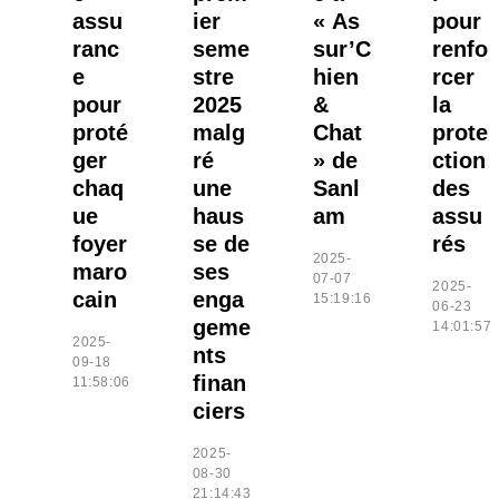
assu
ier
« As
pour
ranc
seme
sur’C
renfo
e
stre
hien
rcer
pour
2025
&
la
proté
malg
Chat
prote
ger
ré
» de
ction
chaq
une
Sanl
des
ue
haus
am
assu
foyer
se de
rés
2025-
maro
ses
07-07
2025-
cain
enga
15:19:16
06-23
geme
14:01:57
2025-
nts
09-18
finan
11:58:06
ciers
2025-
08-30
21:14:43