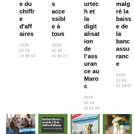
e du
s
urtec
malg
chiffr
acce
h et
ré la
e
ssibl
la
baiss
d'aff
e à
digit
e de
aires
tous
alisat
la
ion
banc
2026-
2026-
de
assu
02-14
02-03
l’ass
ranc
13:58:54
01:53:22
uran
e
ce au
2025-
Maro
12-02
c
01:28:07
2025-
12-24
22:01:55