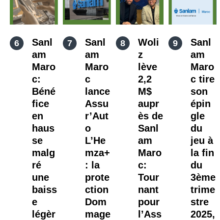
Sanl
Sanl
Woli
Sanl
am
am
z
am
Maro
Maro
lève
Maro
c:
c
2,2
c tire
Béné
lance
M$
son
fice
Assu
aupr
épin
en
r’Aut
ès de
gle
haus
o
Sanl
du
se
L’He
am
jeu à
malg
mza+
Maro
la fin
ré
: la
c:
du
une
prote
Tour
3ème
baiss
ction
nant
trime
e
Dom
pour
stre
légèr
mage
l’Ass
2025,