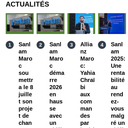
ACTUALITÉS
Sanl
Sanl
Allia
Sanl
am
am
nz
am
Maro
Maro
Maro
2025:
c
c
c:
Une
sou
déma
Yahia
renta
mettr
rre
Chraï
bilité
a le 8
2026
bi
au
juille
en
aux
rend
t son
haus
com
ez-
proje
se
man
vous
t de
avec
des
malg
chan
un
par
ré un