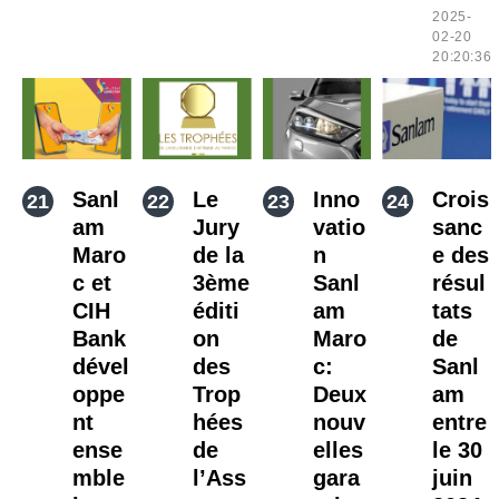
2025-
02-20
20:20:36
Sanl
Le
Inno
Crois
am
Jury
vatio
sanc
Maro
de la
n
e des
c et
3ème
Sanl
résul
CIH
éditi
am
tats
Bank
on
Maro
de
dével
des
c:
Sanl
oppe
Trop
Deux
am
nt
hées
nouv
entre
ense
de
elles
le 30
mble
l’Ass
gara
juin