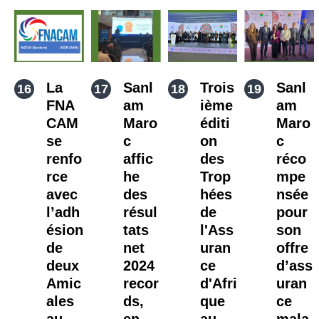
La
Sanl
Trois
Sanl
FNA
am
ième
am
CAM
Maro
éditi
Maro
se
c
on
c
renfo
affic
des
réco
rce
he
Trop
mpe
avec
des
hées
nsée
l’adh
résul
de
pour
ésion
tats
l'Ass
son
de
net
uran
offre
deux
2024
ce
d’ass
Amic
recor
d'Afri
uran
ales
ds,
que
ce