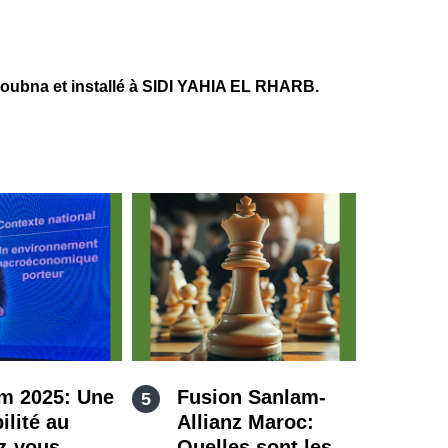
ubna et installé à SIDI YAHIA EL RHARB.
m 2025: Une
Fusion Sanlam-
ilité au
Allianz Maroc:
z-vous
Quelles sont les