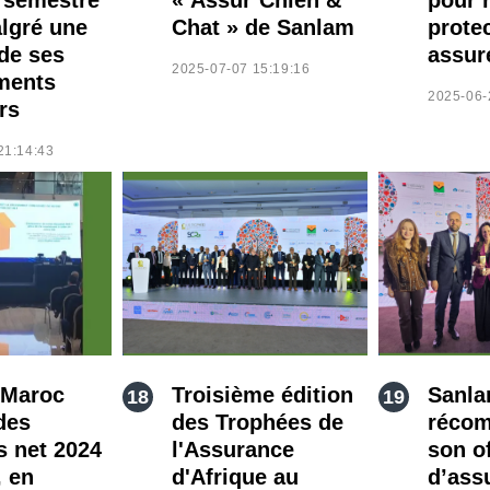
lgré une
Chat » de Sanlam
prote
de ses
assur
2025-07-07 15:19:16
ments
2025-06-
rs
21:14:43
 Maroc
Troisième édition
Sanla
des
des Trophées de
récom
s net 2024
l'Assurance
son o
, en
d'Afrique au
d’ass