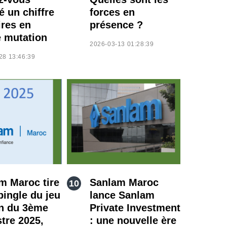
é un chiffre
forces en
ires en
présence ?
e mutation
2026-03-13 01:28:39
28 13:46:39
m Maroc tire
Sanlam Maroc
pingle du jeu
lance Sanlam
in du 3ème
Private Investment
stre 2025,
: une nouvelle ère