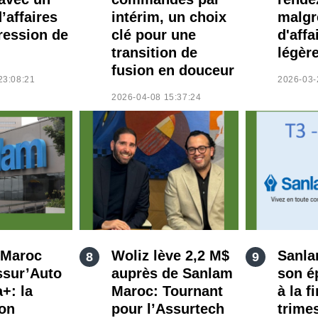
d’affaires
intérim, un choix
malgr
ression de
clé pour une
d'affa
transition de
légèr
fusion en douceur
23:08:21
2026-03-
2026-04-08 15:37:24
 Maroc
Woliz lève 2,2 M$
Sanla
ssur’Auto
auprès de Sanlam
son é
+: la
Maroc: Tournant
à la f
ion
pour l’Assurtech
trime