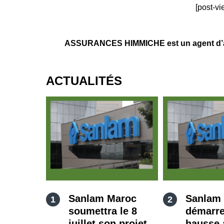
[post-vi
ASSURANCES HIMMICHE est un agent d’ass
ACTUALITÉS
Sanlam Maroc
Sanlam
soumettra le 8
démarre
juillet son projet
hausse 