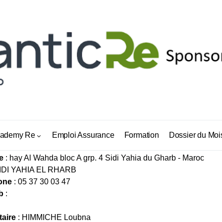
RANCES HIMMICHE
ademy Re
Emploi Assurance
Formation
Dossier du Moi
e
: hay Al Wahda bloc A grp. 4 Sidi Yahia du Gharb - Maroc
SIDI YAHIA EL RHARB
one
: 05 37 30 03 47
b
:
taire
: HIMMICHE Loubna