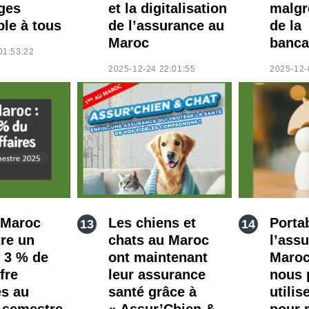
ges
et la digitalisation
malgr
ble à tous
de l’assurance au
de la
Maroc
banca
01:53:22
2025-12-24 22:01:55
2025-12-
 Maroc
Les chiens et
Portab
tre un
chats au Maroc
l’ass
e 3 % de
ont maintenant
Maro
fre
leur assurance
nous 
es au
santé grâce à
utilis
 semestre
« Assur’Chien &
pour r