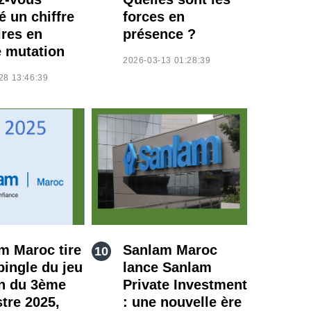
é un chiffre
forces en
ires en
présence ?
e mutation
2026-03-13 01:28:39
28 13:46:39
m Maroc tire
Sanlam Maroc
pingle du jeu
lance Sanlam
in du 3ème
Private Investment
stre 2025,
: une nouvelle ère