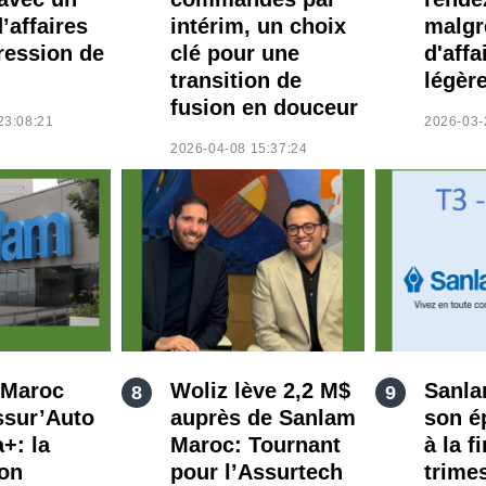
d’affaires
intérim, un choix
malgr
ression de
clé pour une
d'affa
transition de
légèr
fusion en douceur
23:08:21
2026-03-
2026-04-08 15:37:24
 Maroc
Woliz lève 2,2 M$
Sanla
ssur’Auto
auprès de Sanlam
son é
+: la
Maroc: Tournant
à la f
ion
pour l’Assurtech
trime