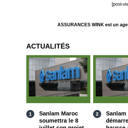
[post-vi
ASSURANCES WINK est un agent 
ACTUALITÉS
Sanlam Maroc
Sanlam
soumettra le 8
démarre
juillet son projet
hausse 