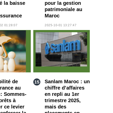
é la baisse
pour la gestion
patrimoniale au
ssurance
Maroc
02 01:28:07
2025-10-01 13:27:47
ilité de
Sanlam Maroc : un
urance au
chiffre d’affaires
c: Sommes-
en repli au 1er
prêts à
trimestre 2025,
er ce levier
mais des
enforcer la
placements en