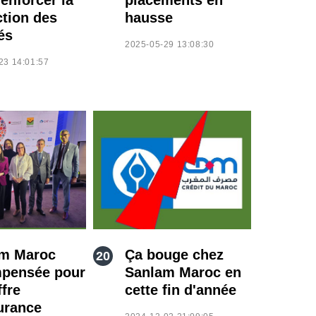
ction des
hausse
és
2025-05-29 13:08:30
23 14:01:57
m Maroc
Ça bouge chez
pensée pour
Sanlam Maroc en
ffre
cette fin d'année
urance