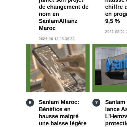
de changement de
chiffre 
nom en
en prog
SanlamAllianz
9,5 %
Maroc
2026-05-21 
2026-06-14 16:38:20
Sanlam Maroc:
Sanlam
Bénéfice en
lance A
hausse malgré
L’Hemza
une baisse légère
protect