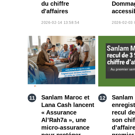
du chiffre
Domma
d'affaires
accessi
2026-02-14 13:58:54
2026-02-03 
Sanlam Maroc et
Sanlam
Lana Cash lancent
enregis
« Assurance
recul d
Al’Rah7a », une
son chif
micro-assurance
d’affair
pour protéger
premier