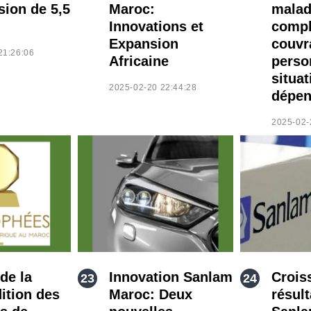
sion de 5,5
Maroc:
malad
Innovations et
compl
Expansion
couvr
21:26:06
Africaine
perso
situat
2025-02-20 22:44:28
dépen
2025-02-
de la
Innovation Sanlam
Crois
ition des
Maroc: Deux
résult