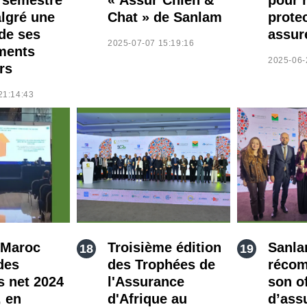
lgré une
Chat » de Sanlam
prote
de ses
assur
2025-07-07 15:19:16
ments
2025-06-
rs
21:14:43
 Maroc
Troisième édition
Sanla
des
des Trophées de
récom
s net 2024
l'Assurance
son o
, en
d'Afrique au
d’ass