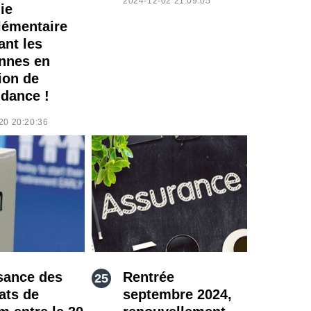
2024-12-02 21:09:05
ie
émentaire
ant les
nnes en
ion de
dance !
20 20:20:36
sance des
Rentrée
ats de
septembre 2024,