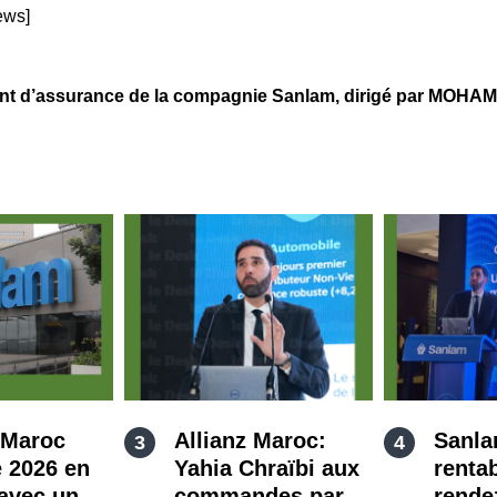
ews]
d’assurance de la compagnie Sanlam, dirigé par MOHAM
 Maroc
Allianz Maroc:
Sanla
 2026 en
Yahia Chraïbi aux
rentab
avec un
commandes par
rende