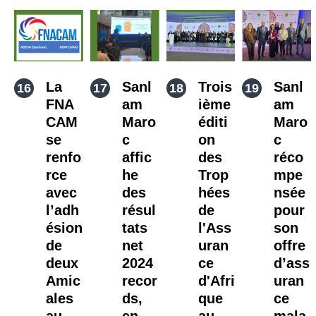
La
Sanl
Trois
Sanl
FNA
am
ième
am
CAM
Maro
éditi
Maro
se
c
on
c
renfo
affic
des
réco
rce
he
Trop
mpe
avec
des
hées
nsée
l’adh
résul
de
pour
ésion
tats
l'Ass
son
de
net
uran
offre
deux
2024
ce
d’ass
Amic
recor
d'Afri
uran
ales
ds,
que
ce