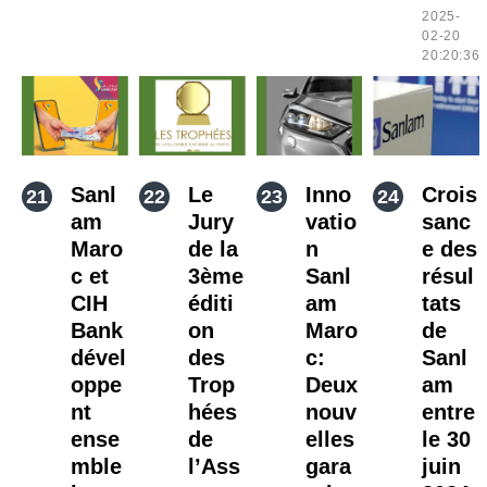
2025-
02-20
20:20:36
Sanl
Le
Inno
Crois
am
Jury
vatio
sanc
Maro
de la
n
e des
c et
3ème
Sanl
résul
CIH
éditi
am
tats
Bank
on
Maro
de
dével
des
c:
Sanl
oppe
Trop
Deux
am
nt
hées
nouv
entre
ense
de
elles
le 30
mble
l’Ass
gara
juin