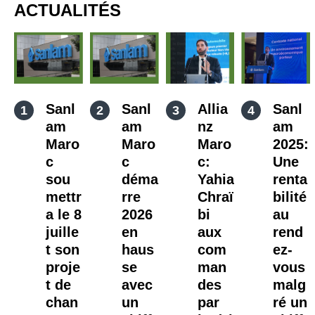
ACTUALITÉS
Sanl
Sanl
Allia
Sanl
am
am
nz
am
Maro
Maro
Maro
2025:
c
c
c:
Une
sou
déma
Yahia
renta
mettr
rre
Chraï
bilité
a le 8
2026
bi
au
juille
en
aux
rend
t son
haus
com
ez-
proje
se
man
vous
t de
avec
des
malg
chan
un
par
ré un