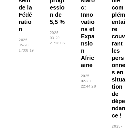
sein
progr
Maro
die
de la
essio
c:
com
Fédé
n de
Inno
plém
ratio
5,5 %
vatio
entai
n
ns et
re
2025-
Expa
couv
03-20
2025-
nsio
rant
21:26:06
05-20
n
les
17:08:19
Afric
pers
aine
onne
s en
2025-
situa
02-20
tion
22:44:28
de
dépe
ndan
ce !
2025-