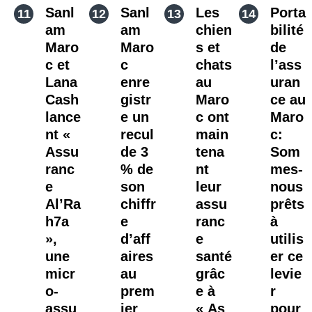
Sanl
Sanl
Les
Porta
am
am
chien
bilité
Maro
Maro
s et
de
c et
c
chats
l’ass
Lana
enre
au
uran
Cash
gistr
Maro
ce au
lance
e un
c ont
Maro
nt «
recul
main
c:
Assu
de 3
tena
Som
ranc
% de
nt
mes-
e
son
leur
nous
Al’Ra
chiffr
assu
prêts
h7a
e
ranc
à
»,
d’aff
e
utilis
une
aires
santé
er ce
micr
au
grâc
levie
o-
prem
e à
r
assu
ier
« As
pour