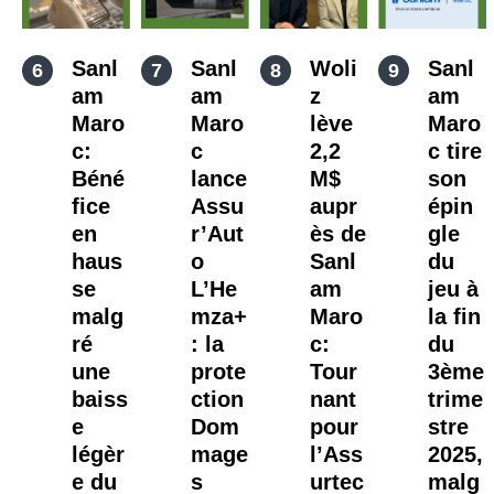
Sanl
Sanl
Woli
Sanl
am
am
z
am
Maro
Maro
lève
Maro
c:
c
2,2
c tire
Béné
lance
M$
son
fice
Assu
aupr
épin
en
r’Aut
ès de
gle
haus
o
Sanl
du
se
L’He
am
jeu à
malg
mza+
Maro
la fin
ré
: la
c:
du
une
prote
Tour
3ème
baiss
ction
nant
trime
e
Dom
pour
stre
légèr
mage
l’Ass
2025,
e du
s
urtec
malg