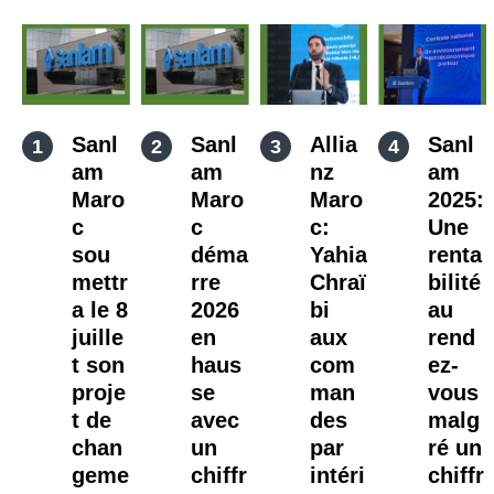
Sanl
Sanl
Allia
Sanl
am
am
nz
am
Maro
Maro
Maro
2025:
c
c
c:
Une
sou
déma
Yahia
renta
mettr
rre
Chraï
bilité
a le 8
2026
bi
au
juille
en
aux
rend
t son
haus
com
ez-
proje
se
man
vous
t de
avec
des
malg
chan
un
par
ré un
geme
chiffr
intéri
chiffr