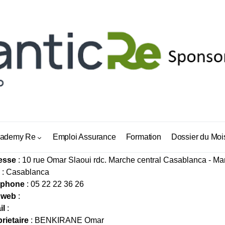
MPTOIR CASABLANCAIS DE COURTAGE D’AS
ademy Re
Emploi Assurance
Formation
Dossier du Moi
esse
: 10 rue Omar Slaoui rdc. Marche central Casablanca - Ma
: Casablanca
éphone
: 05 22 22 36 26
 web
:
il
:
rietaire
: BENKIRANE Omar