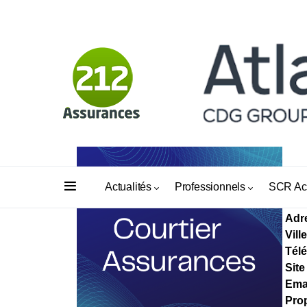
CO
Actualités
Professionnels
SCR Ac
Adr
Ville
Tél
Site
Ema
Prop