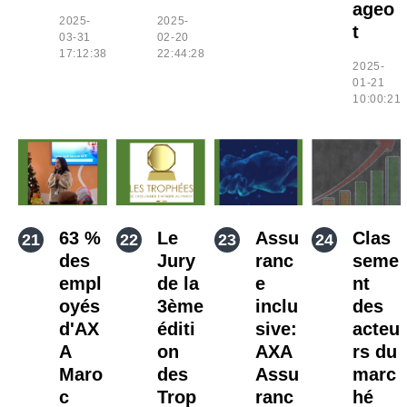
ageo
2025-
2025-
t
03-31
02-20
17:12:38
22:44:28
2025-
01-21
10:00:21
63 %
Le
Assu
Clas
des
Jury
ranc
seme
empl
de la
e
nt
oyés
3ème
inclu
des
d'AX
éditi
sive:
acteu
A
on
AXA
rs du
Maro
des
Assu
marc
c
Trop
ranc
hé