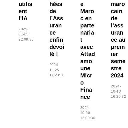
utilis
hées
e
maro
ent
de
Maro
cain
l'IA
l’Ass
c en
de
uran
parte
l'ass
2025-
ce
naria
uran
01-05
enfin
t
ce au
22:08:35
dévoi
avec
prem
lé !
Attad
ier
amo
seme
2024-
une
stre
11-25
Micr
2024
17:23:18
o
2024-
Fina
10-13
nce
16:20:32
2024-
10-30
13:09:30