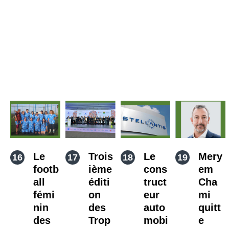
Le
Trois
Le
Mery
footb
ième
cons
em
all
éditi
truct
Cha
fémi
on
eur
mi
nin
des
auto
quitt
des
Trop
mobi
e