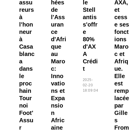
assu
hées
le
AXA,
reurs
de
Stell
et
à
l'Ass
antis
cess
l'hon
uran
s'offr
e ses
neur
ce
e
fonct
à
d'Afri
80%
ions
Casa
que
d'AX
Maro
blanc
au
A
c et
a
Maro
Crédi
Afriq
dans
c:
t
ue.
le
Inno
Elle
2025-
proc
vatio
est
02-20
hain
ns et
remp
18:09:04
Tour
Expa
lacée
noi
nsio
par
Foot'
n
Gille
Assu
Afric
s
r
aine
From