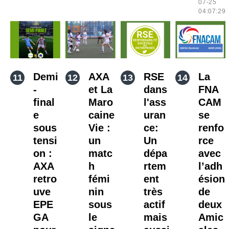
07-25
04:07:29
Demi
AXA
RSE
La
-
et La
dans
FNA
final
Maro
l'ass
CAM
e
caine
uran
se
sous
Vie :
ce:
renfo
tensi
un
Un
rce
on :
matc
dépa
avec
AXA
h
rtem
l’adh
retro
fémi
ent
ésion
uve
nin
très
de
EPE
sous
actif
deux
GA
le
mais
Amic