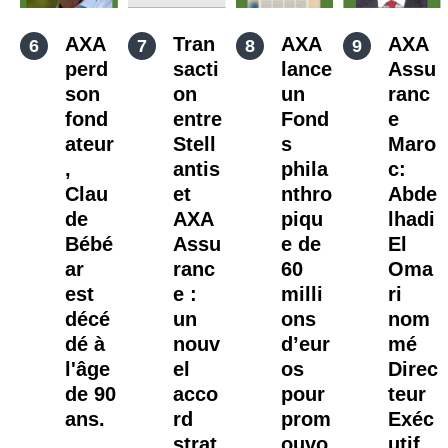
AXA
Tran
AXA
AXA
perd
sacti
lance
Assu
son
on
un
ranc
fond
entre
Fond
e
ateur
Stell
s
Maro
,
antis
phila
c:
Clau
et
nthro
Abde
de
AXA
piqu
lhadi
Bébé
Assu
e de
El
ar
ranc
60
Oma
est
e :
milli
ri
décé
un
ons
nom
dé à
nouv
d’eur
mé
l'âge
el
os
Direc
de 90
acco
pour
teur
ans.
rd
prom
Exéc
strat
ouvo
utif