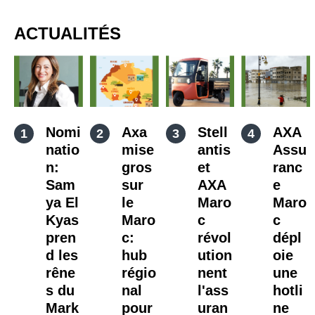
ACTUALITÉS
Nomi
Axa
Stell
AXA
natio
mise
antis
Assu
n:
gros
et
ranc
Sam
sur
AXA
e
ya El
le
Maro
Maro
Kyas
Maro
c
c
pren
c:
révol
dépl
d les
hub
ution
oie
rêne
régio
nent
une
s du
nal
l'ass
hotli
Mark
pour
uran
ne