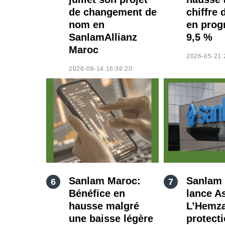
de changement de
chiffre 
nom en
en prog
SanlamAllianz
9,5 %
Maroc
2026-05-21 
2026-06-14 16:38:20
Sanlam Maroc:
Sanlam
Bénéfice en
lance A
hausse malgré
L’Hemza
une baisse légère
protect