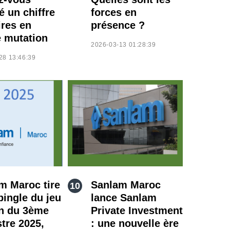
é un chiffre
forces en
ires en
présence ?
e mutation
2026-03-13 01:28:39
28 13:46:39
m Maroc tire
Sanlam Maroc
pingle du jeu
lance Sanlam
in du 3ème
Private Investment
stre 2025,
: une nouvelle ère