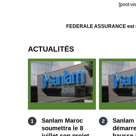
[post-vi
FEDERALE ASSURANCE est un ag
ACTUALITÉS
Sanlam Maroc
Sanlam
soumettra le 8
démarre
juillet son projet
hausse 