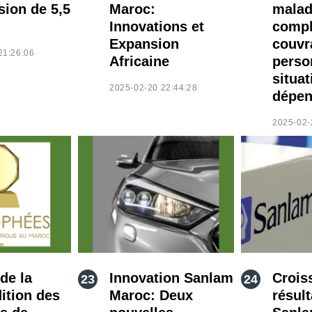
sion de 5,5
Maroc:
malad
Innovations et
compl
Expansion
couvr
21:26:06
Africaine
perso
situat
2025-02-20 22:44:28
dépen
2025-02-
de la
Innovation Sanlam
Crois
ition des
Maroc: Deux
résult