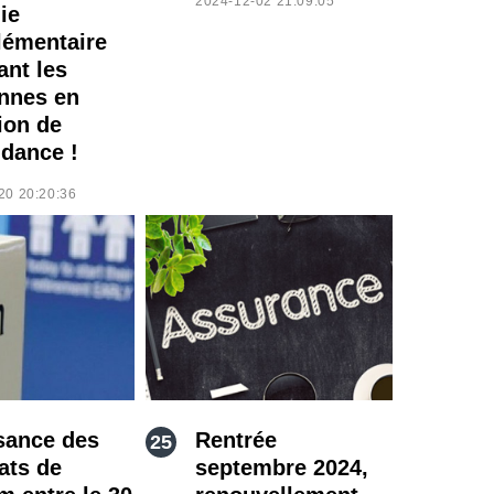
2024-12-02 21:09:05
ie
émentaire
ant les
nnes en
ion de
dance !
20 20:20:36
sance des
Rentrée
ats de
septembre 2024,