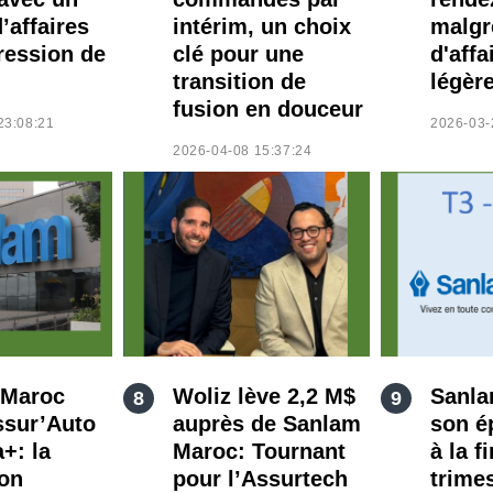
d’affaires
intérim, un choix
malgr
ression de
clé pour une
d'affa
transition de
légèr
fusion en douceur
23:08:21
2026-03-
2026-04-08 15:37:24
 Maroc
Woliz lève 2,2 M$
Sanla
ssur’Auto
auprès de Sanlam
son é
+: la
Maroc: Tournant
à la f
ion
pour l’Assurtech
trime