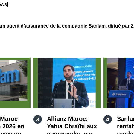
ews]
ent d’assurance de la compagnie Sanlam, dirigé par ZRI
 Maroc
Allianz Maroc:
Sanla
 2026 en
Yahia Chraïbi aux
rentab
avec un
commandes par
rende