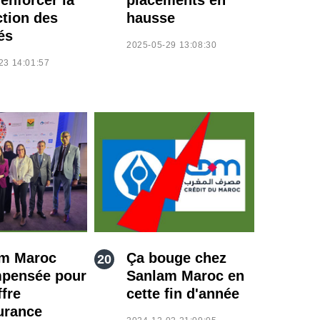
ction des
hausse
és
2025-05-29 13:08:30
23 14:01:57
m Maroc
Ça bouge chez
pensée pour
Sanlam Maroc en
ffre
cette fin d'année
urance