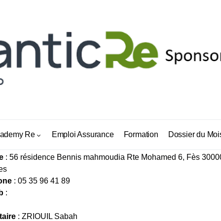
RALE ASSURANCE
ademy Re
Emploi Assurance
Formation
Dossier du Moi
e
: 56 résidence Bennis mahmoudia Rte Mohamed 6, Fès 3000
es
one
: 05 35 96 41 89
b
:
taire
: ZRIOUIL Sabah