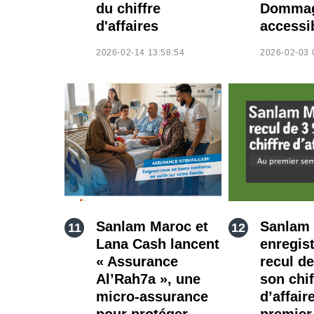
du chiffre
Domma
d'affaires
accessi
2026-02-14 13:58:54
2026-02-03 
Sanlam Maroc et
Sanlam
Lana Cash lancent
enregis
« Assurance
recul d
Al’Rah7a », une
son chif
micro-assurance
d’affair
pour protéger
premier