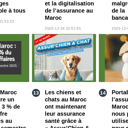
ges
et la digitalisation
malgr
ble à tous
de l’assurance au
de la
Maroc
banca
01:53:22
2025-12-24 22:01:55
2025-12-
 Maroc
Les chiens et
Portab
tre un
chats au Maroc
l’ass
e 3 % de
ont maintenant
Maro
fre
leur assurance
nous 
es au
santé grâce à
utilis
 semestre
« Assur’Chien &
pour r