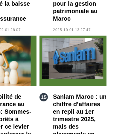
é la baisse
pour la gestion
patrimoniale au
ssurance
Maroc
02 01:28:07
2025-10-01 13:27:47
ilité de
Sanlam Maroc : un
urance au
chiffre d’affaires
c: Sommes-
en repli au 1er
prêts à
trimestre 2025,
er ce levier
mais des
enforcer la
placements en