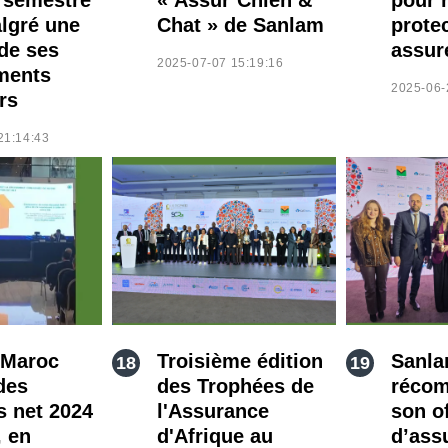
lgré une
Chat » de Sanlam
prote
de ses
assur
2025-07-07 15:19:16
ments
2025-06-
rs
21:14:43
 Maroc
Troisième édition
Sanla
des
des Trophées de
récom
s net 2024
l'Assurance
son o
, en
d'Afrique au
d’ass