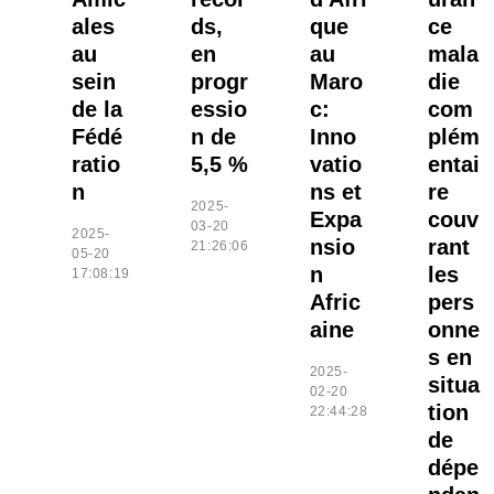
ales
ds,
que
ce
au
en
au
mala
sein
progr
Maro
die
de la
essio
c:
com
Fédé
n de
Inno
plém
ratio
5,5 %
vatio
entai
n
ns et
re
2025-
Expa
couv
03-20
2025-
nsio
rant
21:26:06
05-20
n
les
17:08:19
Afric
pers
aine
onne
s en
2025-
situa
02-20
tion
22:44:28
de
dépe