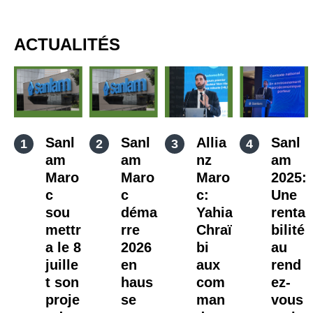
ACTUALITÉS
Sanl
Sanl
Allia
Sanl
am
am
nz
am
Maro
Maro
Maro
2025:
c
c
c:
Une
sou
déma
Yahia
renta
mettr
rre
Chraï
bilité
a le 8
2026
bi
au
juille
en
aux
rend
t son
haus
com
ez-
proje
se
man
vous