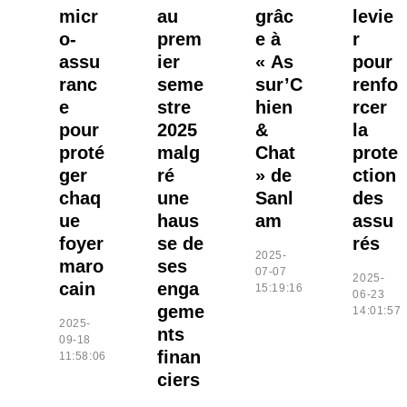
micr
au
grâc
levie
o-
prem
e à
r
assu
ier
« As
pour
ranc
seme
sur’C
renfo
e
stre
hien
rcer
pour
2025
&
la
proté
malg
Chat
prote
ger
ré
» de
ction
chaq
une
Sanl
des
ue
haus
am
assu
foyer
se de
rés
2025-
maro
ses
07-07
2025-
cain
enga
15:19:16
06-23
geme
14:01:57
2025-
nts
09-18
finan
11:58:06
ciers