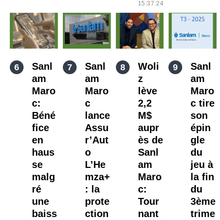
15:37:24
Sanl
Sanl
Woli
Sanl
am
am
z
am
Maro
Maro
lève
Maro
c:
c
2,2
c tire
Béné
lance
M$
son
fice
Assu
aupr
épin
en
r’Aut
ès de
gle
haus
o
Sanl
du
se
L’He
am
jeu à
malg
mza+
Maro
la fin
ré
: la
c:
du
une
prote
Tour
3ème
baiss
ction
nant
trime