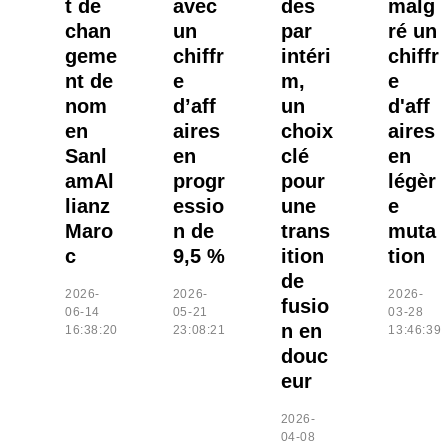
t de
avec
des
malg
chan
un
par
ré un
geme
chiffr
intéri
chiffr
nt de
e
m,
e
nom
d’aff
un
d'aff
en
aires
choix
aires
Sanl
en
clé
en
amAl
progr
pour
légèr
lianz
essio
une
e
Maro
n de
trans
muta
c
9,5 %
ition
tion
de
2026-
2026-
2026-
fusio
06-14
05-21
03-28
n en
16:38:20
23:08:21
13:46:39
douc
eur
2026-
04-08