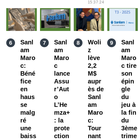
15:37:24
Sanl
Sanl
Woli
Sanl
am
am
z
am
Maro
Maro
lève
Maro
c:
c
2,2
c tire
Béné
lance
M$
son
fice
Assu
aupr
épin
en
r’Aut
ès de
gle
haus
o
Sanl
du
se
L’He
am
jeu à
malg
mza+
Maro
la fin
ré
: la
c:
du
une
prote
Tour
3ème
baiss
ction
nant
trime