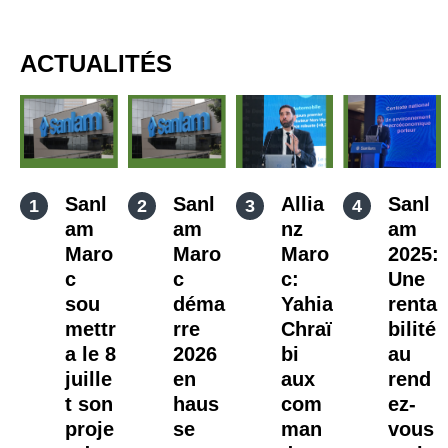
ACTUALITÉS
Sanl
Sanl
Allia
Sanl
am
am
nz
am
Maro
Maro
Maro
2025:
c
c
c:
Une
sou
déma
Yahia
renta
mettr
rre
Chraï
bilité
a le 8
2026
bi
au
juille
en
aux
rend
t son
haus
com
ez-
proje
se
man
vous