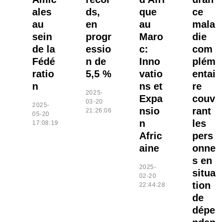
ales
ds,
que
ce
au
en
au
mala
sein
progr
Maro
die
de la
essio
c:
com
Fédé
n de
Inno
plém
ratio
5,5 %
vatio
entai
n
ns et
re
2025-
Expa
couv
03-20
2025-
nsio
rant
21:26:06
05-20
n
les
17:08:19
Afric
pers
aine
onne
s en
2025-
situa
02-20
tion
22:44:28
de
dépe