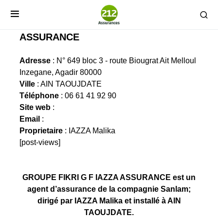
GROUPE FIKRI G F IAZZA
ASSURANCE
Adresse
: N° 649 bloc 3 - route Biougrat Ait Melloul
Inzegane, Agadir 80000
Ville
: AIN TAOUJDATE
Téléphone
: 06 61 41 92 90
Site web
:
Email
:
Proprietaire
: IAZZA Malika
[post-views]
GROUPE FIKRI G F IAZZA ASSURANCE est un
agent d’assurance de la compagnie Sanlam;
dirigé par IAZZA Malika et installé à AIN
TAOUJDATE.