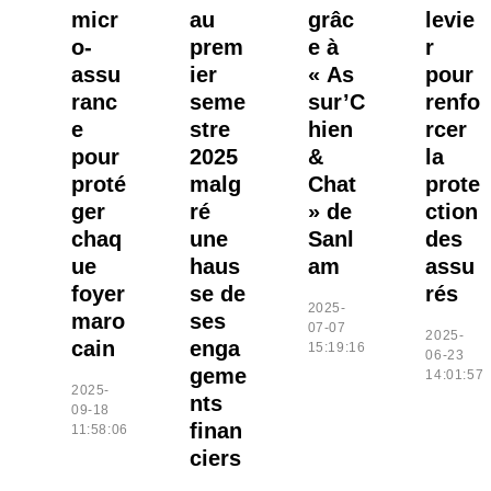
micr
au
grâc
levie
o-
prem
e à
r
assu
ier
« As
pour
ranc
seme
sur’C
renfo
e
stre
hien
rcer
pour
2025
&
la
proté
malg
Chat
prote
ger
ré
» de
ction
chaq
une
Sanl
des
ue
haus
am
assu
foyer
se de
rés
2025-
maro
ses
07-07
2025-
cain
enga
15:19:16
06-23
geme
14:01:57
2025-
nts
09-18
finan
11:58:06
ciers