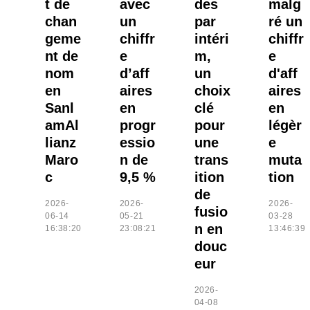
t de
avec
des
malg
chan
un
par
ré un
geme
chiffr
intéri
chiffr
nt de
e
m,
e
nom
d’aff
un
d'aff
en
aires
choix
aires
Sanl
en
clé
en
amAl
progr
pour
légèr
lianz
essio
une
e
Maro
n de
trans
muta
c
9,5 %
ition
tion
de
2026-
2026-
2026-
fusio
06-14
05-21
03-28
n en
16:38:20
23:08:21
13:46:39
douc
eur
2026-
04-08