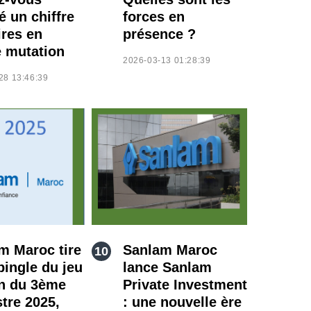
é un chiffre
forces en
ires en
présence ?
e mutation
2026-03-13 01:28:39
28 13:46:39
m Maroc tire
Sanlam Maroc
pingle du jeu
lance Sanlam
in du 3ème
Private Investment
stre 2025,
: une nouvelle ère