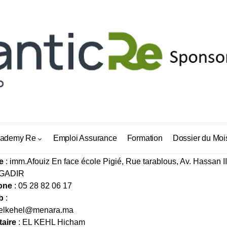
AM ASSURANCES
ademy Re
Emploi Assurance
Formation
Dossier du Moi
e
: imm.Afouiz En face école Pigié, Rue tarablous, Av. Hassan I
AGADIR
one
: 05 28 82 06 17
b
:
elkehel@menara.ma
taire
: EL KEHL Hicham