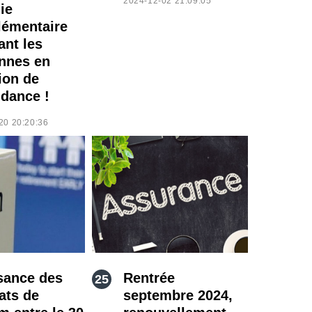
2024-12-02 21:09:05
ie
émentaire
ant les
nnes en
ion de
dance !
20 20:20:36
sance des
Rentrée
ats de
septembre 2024,