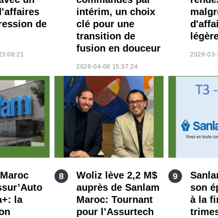
d’affaires
intérim, un choix
malgr
ression de
clé pour une
d'affa
transition de
légèr
fusion en douceur
23:08:21
2026-03-
2026-04-08 15:37:24
 Maroc
Woliz lève 2,2 M$
Sanla
ssur’Auto
auprès de Sanlam
son é
+: la
Maroc: Tournant
à la f
ion
pour l’Assurtech
trime