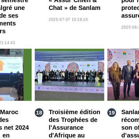
lgré une
Chat » de Sanlam
prote
de ses
assur
2025-07-07 15:19:16
ments
2025-06-
rs
21:14:43
 Maroc
Troisième édition
Sanla
des
des Trophées de
récom
s net 2024
l'Assurance
son o
, en
d'Afrique au
d’ass