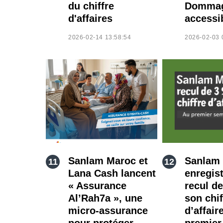
du chiffre
Domma
d'affaires
accessi
2026-02-14 13:58:54
2026-02-03 
Sanlam Maroc et
Sanlam
Lana Cash lancent
enregis
« Assurance
recul d
Al’Rah7a », une
son chif
micro-assurance
d’affair
pour protéger
premier