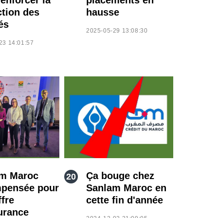
ction des
hausse
és
2025-05-29 13:08:30
23 14:01:57
m Maroc
Ça bouge chez
pensée pour
Sanlam Maroc en
ffre
cette fin d'année
urance