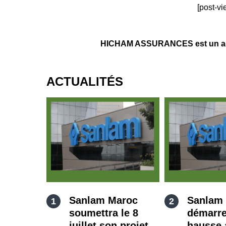
[post-vi
HICHAM ASSURANCES est un agent
ACTUALITÉS
Sanlam Maroc
Sanlam
soumettra le 8
démarre
juillet son projet
hausse 