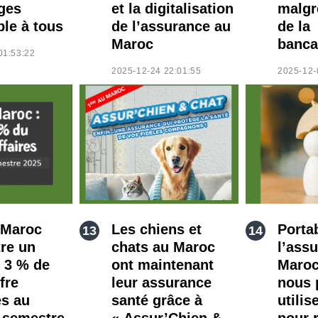
ges
et la digitalisation
malgr
ble à tous
de l’assurance au
de la
Maroc
banca
01:53:22
2025-12-24 22:01:55
2025-12-
 Maroc
Les chiens et
Portab
tre un
chats au Maroc
l’ass
e 3 % de
ont maintenant
Maro
fre
leur assurance
nous 
es au
santé grâce à
utilis
 semestre
« Assur’Chien &
pour r