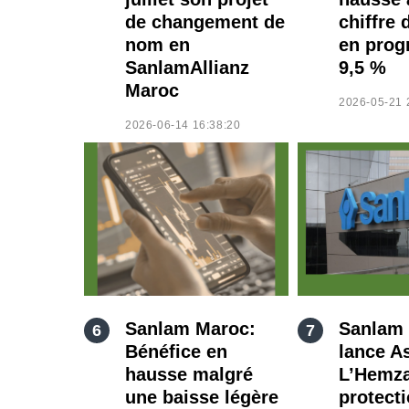
de changement de
chiffre 
nom en
en prog
SanlamAllianz
9,5 %
Maroc
2026-05-21 
2026-06-14 16:38:20
Sanlam Maroc:
Sanlam
Bénéfice en
lance A
hausse malgré
L’Hemza
une baisse légère
protect