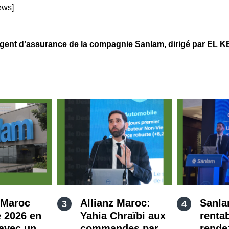
ews]
 d’assurance de la compagnie Sanlam, dirigé par EL KE
 Maroc
Allianz Maroc:
Sanla
 2026 en
Yahia Chraïbi aux
rentab
avec un
commandes par
rende