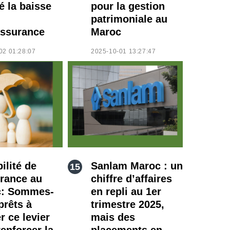
é la baisse
pour la gestion
patrimoniale au
ssurance
Maroc
02 01:28:07
2025-10-01 13:27:47
ilité de
Sanlam Maroc : un
urance au
chiffre d’affaires
c: Sommes-
en repli au 1er
prêts à
trimestre 2025,
er ce levier
mais des
enforcer la
placements en