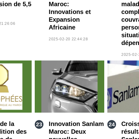
sion de 5,5
Maroc:
malad
Innovations et
compl
Expansion
couvr
21:26:06
Africaine
perso
situat
2025-02-20 22:44:28
dépen
2025-02-
de la
Innovation Sanlam
Crois
ition des
Maroc: Deux
résult