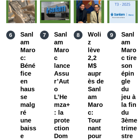
Sanl
Sanl
Woli
Sanl
am
am
z
am
Maro
Maro
lève
Maro
c:
c
2,2
c tire
Béné
lance
M$
son
fice
Assu
aupr
épin
en
r’Aut
ès de
gle
haus
o
Sanl
du
se
L’He
am
jeu à
malg
mza+
Maro
la fin
ré
: la
c:
du
une
prote
Tour
3ème
baiss
ction
nant
trime
e
Dom
pour
stre