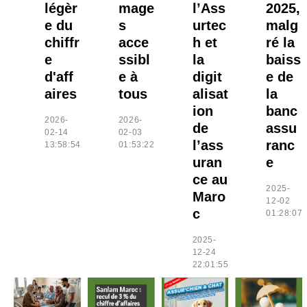
légèr
mage
l’Ass
2025,
e du
s
urtec
malg
chiffr
acce
h et
ré la
e
ssibl
la
baiss
d'aff
e à
digit
e de
aires
tous
alisat
la
ion
banc
2026-
2026-
de
assu
02-14
02-03
l’ass
ranc
13:58:54
01:53:22
uran
e
ce au
2025-
Maro
12-02
c
01:28:07
2025-
12-24
22:01:55