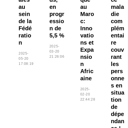
au
en
au
mala
sein
progr
Maro
die
de la
essio
c:
com
Fédé
n de
Inno
plém
ratio
5,5 %
vatio
entai
n
ns et
re
2025-
Expa
couv
03-20
2025-
nsio
rant
21:26:06
05-20
n
les
17:08:19
Afric
pers
aine
onne
s en
2025-
situa
02-20
tion
22:44:28
de
dépe
ndan