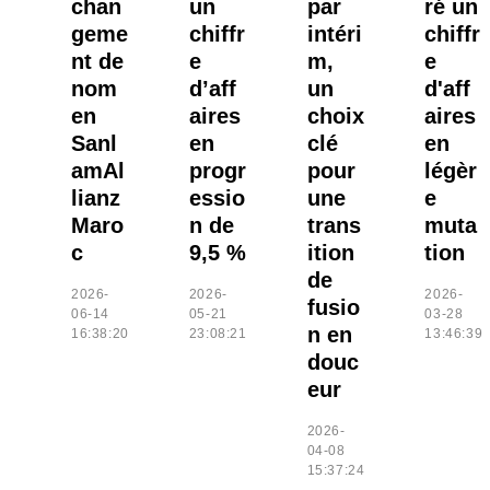
chan
un
par
ré un
geme
chiffr
intéri
chiffr
nt de
e
m,
e
nom
d’aff
un
d'aff
en
aires
choix
aires
Sanl
en
clé
en
amAl
progr
pour
légèr
lianz
essio
une
e
Maro
n de
trans
muta
c
9,5 %
ition
tion
de
2026-
2026-
2026-
fusio
06-14
05-21
03-28
n en
16:38:20
23:08:21
13:46:39
douc
eur
2026-
04-08
15:37:24