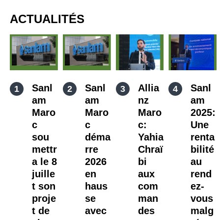
ACTUALITÉS
Sanl
Sanl
Allia
Sanl
am
am
nz
am
Maro
Maro
Maro
2025:
c
c
c:
Une
sou
déma
Yahia
renta
mettr
rre
Chraï
bilité
a le 8
2026
bi
au
juille
en
aux
rend
t son
haus
com
ez-
proje
se
man
vous
t de
avec
des
malg