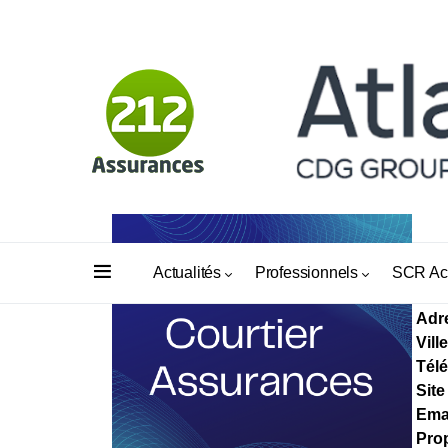
MM
Actualités
Professionnels
SCR Ac
Adr
Ville
Tél
Site
Ema
Prop