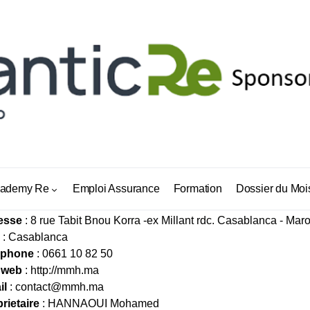
H ASSURANCE
ademy Re
Emploi Assurance
Formation
Dossier du Moi
esse
: 8 rue Tabit Bnou Korra -ex Millant rdc. Casablanca - Mar
: Casablanca
éphone
: 0661 10 82 50
 web
:
http://mmh.ma
il
:
contact@mmh.ma
rietaire
: HANNAOUI Mohamed