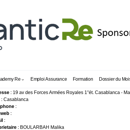
EMIUM COURTAGE
ademy Re
Emploi Assurance
Formation
Dossier du Moi
esse
: 19 av des Forces Armées Royales 1°ét. Casablanca - Ma
: Casablanca
éphone
:
 web
:
il
:
rietaire
: BOULARBAH Malika