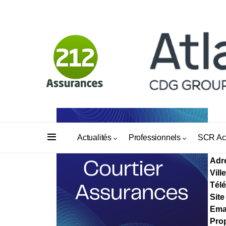
PR
Actualités
Professionnels
SCR Ac
Adr
Ville
Tél
Site
Ema
Prop