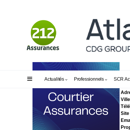
UP
Actualités
Professionnels
SCR Ac
Adr
Ville
Tél
Site
Ema
Prop