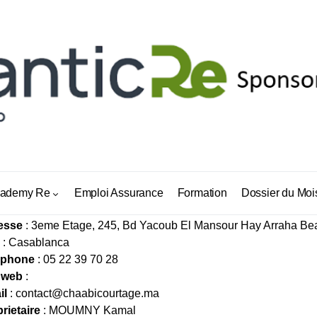
LINE COURTAGE
ademy Re
Emploi Assurance
Formation
Dossier du Moi
esse
: 3eme Etage, 245, Bd Yacoub El Mansour Hay Arraha Bea
: Casablanca
éphone
: 05 22 39 70 28
 web
:
il
:
contact@chaabicourtage.ma
rietaire
: MOUMNY Kamal