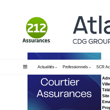
YA
Actualités
Professionnels
SCR Ac
Adr
Ville
Tél
Site
Ema
Prop