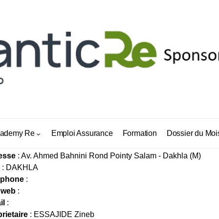
TAM ASSURANCES
ademy Re
Emploi Assurance
Formation
Dossier du Moi
esse
: Av. Ahmed Bahnini Rond Pointy Salam - Dakhla (M)
: DAKHLA
éphone
:
 web
:
il
:
rietaire
: ESSAJIDE Zineb