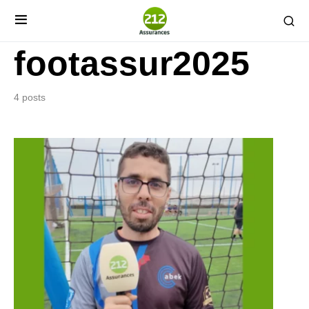
footassur2025
4 posts