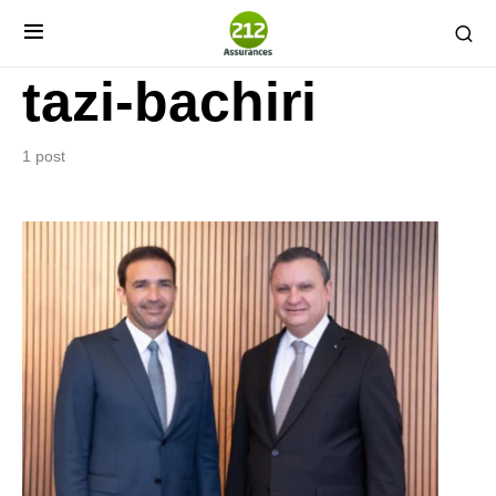
tazi-bachiri
1 post