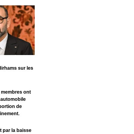
dirhams sur les
s membres ont
e automobile
portion de
finement.
 par la baisse