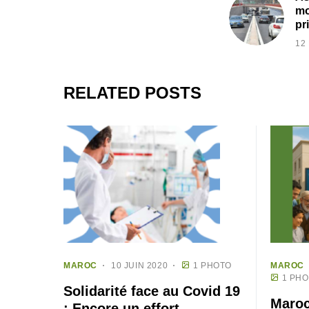
mo
pr
12
RELATED POSTS
MAROC
10 JUIN 2020
1 PHOTO
MAROC
1 PH
Solidarité face au Covid 19
Maroc
: Encore un effort,