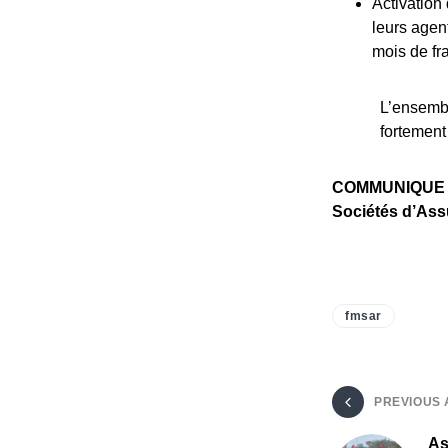
Activation 
leurs agent
mois de fr
L’ensembl
fortement 
COMMUNIQUE 
Sociétés d’Ass
fmsar
PREVIOUS 
As