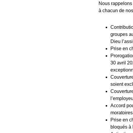
Nous rappelons c
à chacun de no
Contributi
groupes au
Dieu l’assi
Prise en c
Prorogatio
30 avril 2
exceptionne
Couverture
soient excl
Couverture 
l’employeu
Accord pou
moratoires 
Prise en c
bloqués à 