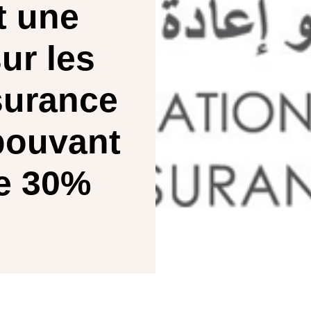
t une
ur les
surance
pouvant
ue 30%