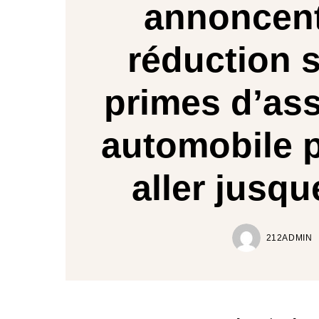
annoncen
réduction s
primes d’as
automobile 
aller jusq
212ADMIN