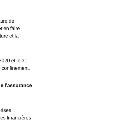
ture de
 en faire
ure et la
2020 et le 31
u confinement.
de l’assurance
prises
ges financières