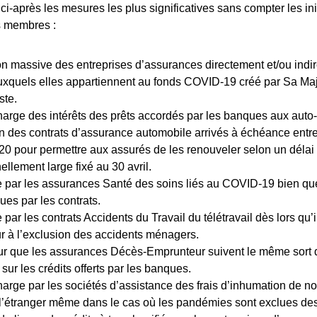
i-après les mesures les plus significatives sans compter les ini
s membres :
on massive des entreprises d’assurances directement et/ou indir
xquels elles appartiennent au fonds COVID-19 créé par Sa Maj
ste.
harge des intérêts des prêts accordés par les banques aux auto
n des contrats d’assurance automobile arrivés à échéance entre 
020 pour permettre aux assurés de les renouveler selon un délai
llement large fixé au 30 avril.
 par les assurances Santé des soins liés au COVID-19 bien q
ues par les contrats.
par les contrats Accidents du Travail du télétravail dès lors qu’i
r à l’exclusion des accidents ménagers.
r que les assurances Décès-Emprunteur suivent le même sort 
sur les crédits offerts par les banques.
harge par les sociétés d’assistance des frais d’inhumation de no
l’étranger même dans le cas où les pandémies sont exclues des