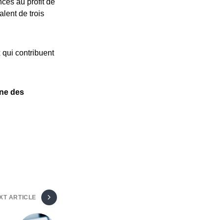
nces au profit de
alent de trois
 qui contribuent
ne des
XT ARTICLE