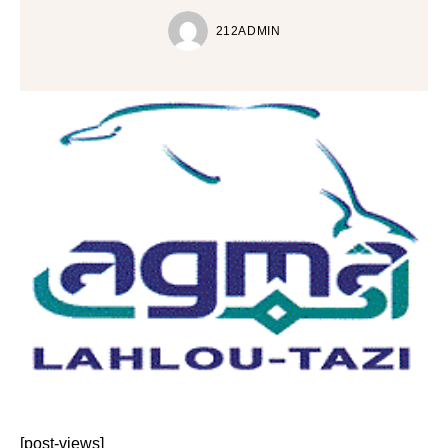
212ADMIN
[post-views]