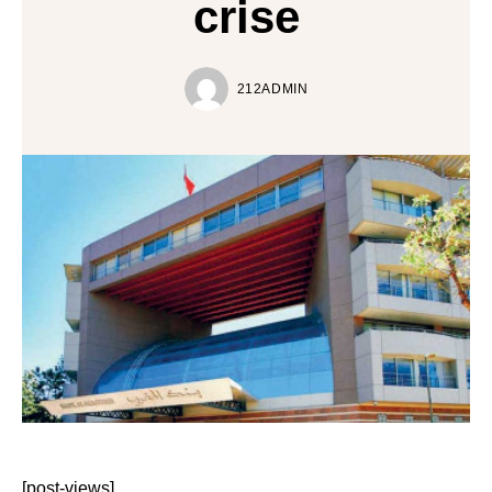
crise
212ADMIN
[post-views]