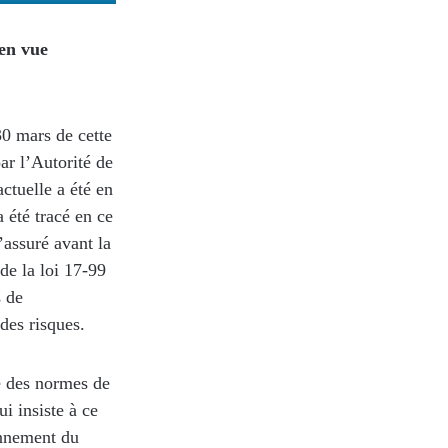
 en vue
30 mars de cette
ar l’Autorité de
ctuelle a été en
a été tracé en ce
’assuré avant la
 de la loi 17-99
s de
des risques.
é des normes de
ui insiste à ce
onnement du