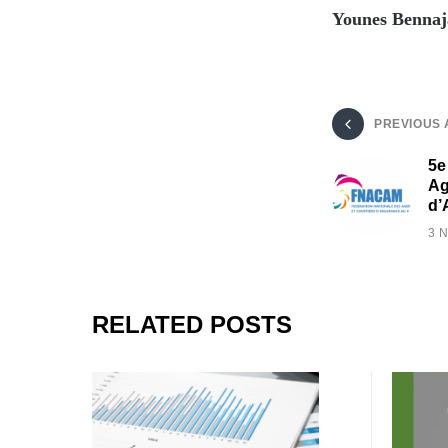
Younes Benna
PREVIOUS 
5e
Ag
d’
3 
RELATED POSTS