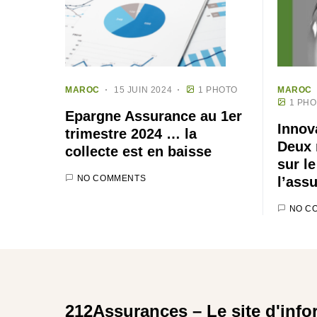
MAROC
15 JUIN 2024
1 PHOTO
MAROC
1 PH
Epargne Assurance au 1er
Innov
trimestre 2024 … la
Deux 
collecte est en baisse
sur l
NO COMMENTS
l’ass
NO C
212Assurances – Le site d'info