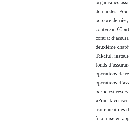
organismes assim
demandes. Pour r
octobre dernier,
contenant 63 art
contrat d’assur
deuxième chapitr
Takaful, instaur
fonds d’assuranc
opérations de r
opérations d’as
partie est réser
«Pour favoriser 
traitement des 
à la mise en app