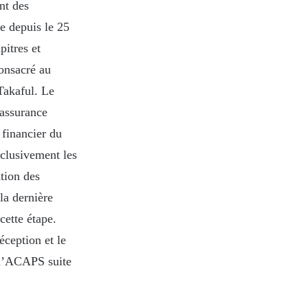
nt des
re depuis le 25
pitres et
consacré au
Takaful. Le
éassurance
 financier du
xclusivement les
tion des
la dernière
cette étape.
éception et le
 l’ACAPS suite