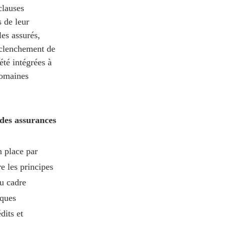
clauses
s de leur
les assurés,
déclenchement de
té intégrées à
 domaines
 des assurances
n place par
re les principes
u cadre
nques
dits et