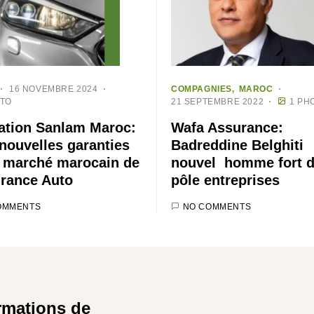
16 NOVEMBRE 2024
COMPAGNIES
MAROC
OTO
21 SEPTEMBRE 2022
1 PH
ation Sanlam Maroc:
Wafa Assurance:
nouvelles garanties
Badreddine Belghiti
e marché marocain de
nouvel homme fort 
urance Auto
pôle entreprises
OMMENTS
NO COMMENTS
rmations de