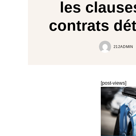
les clause
contrats dét
212ADMIN
[post-views]