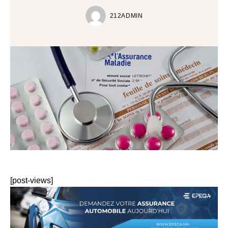
212ADMIN
[post-views]